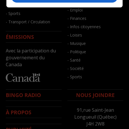
- Bien-être
- Santé et bien-être
- Emploi
- Sports
- Finances
- Transport / Circulation
- Infos citoyennes
- Loisirs
ÉMISSIONS
- Musique
Avec la participation du
- Politique
gouvernement du
- Santé
Canada
- Société
- Sports
BINGO RADIO
NOUS JOINDRE
91,rue Saint-Jean
À PROPOS
Longueuil (Québec)
J4H 2W8