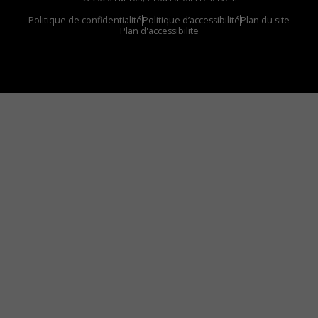
Politique de confidentialité
Politique d’accessibilité
Plan du site
Plan d'accessibilite
Comment installer notre vignette sur votre
appareil mobile