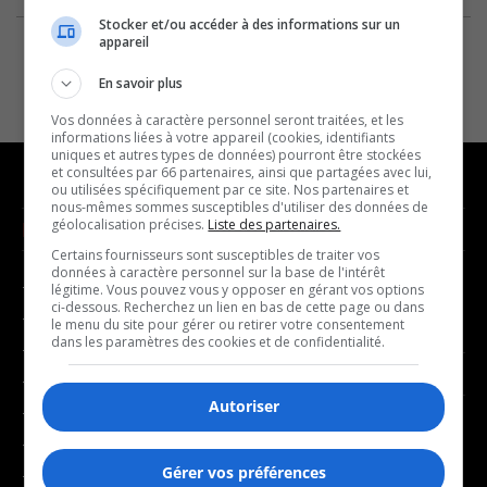
Stocker et/ou accéder à des informations sur un
appareil
En savoir plus
Vos données à caractère personnel seront traitées, et les
informations liées à votre appareil (cookies, identifiants
uniques et autres types de données) pourront être stockées
et consultées par 66 partenaires, ainsi que partagées avec lui,
ou utilisées spécifiquement par ce site. Nos partenaires et
nous-mêmes sommes susceptibles d'utiliser des données de
géolocalisation précises.
Liste des partenaires.
NOUVELLES
MUSIQUE
Certains fournisseurs sont susceptibles de traiter vos
données à caractère personnel sur la base de l'intérêt
- Affaires municipales
- Décompte franco
légitime. Vous pouvez vous y opposer en gérant vos options
ci-dessous. Recherchez un lien en bas de cette page ou dans
- Communauté / Social
- Joué récemment
le menu du site pour gérer ou retirer votre consentement
dans les paramètres des cookies et de confidentialité.
- Culture
BALADOS
- Économie
Autoriser
- Éducation
- Affaires
- Environnement
- Art de vivre
Gérer vos préférences
- Faits divers