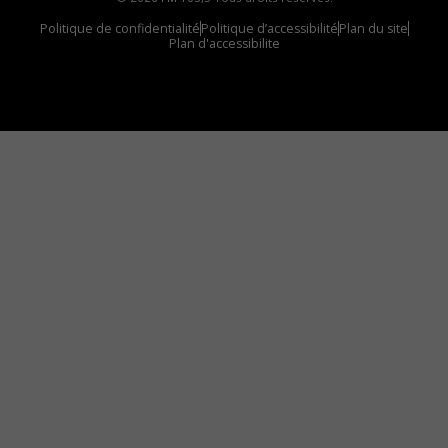
Politique de confidentialité
Politique d’accessibilité
Plan du site
Plan d'accessibilite
Comment installer notre vignette sur votre
appareil mobile