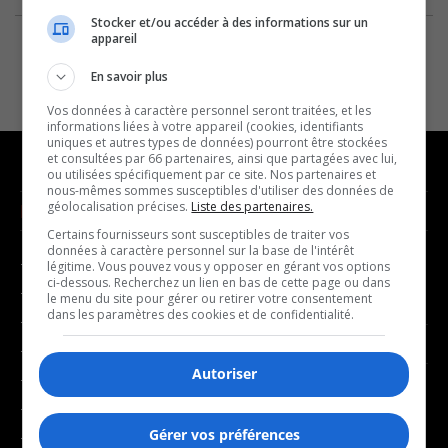
Stocker et/ou accéder à des informations sur un
appareil
En savoir plus
Vos données à caractère personnel seront traitées, et les
informations liées à votre appareil (cookies, identifiants
uniques et autres types de données) pourront être stockées
et consultées par 66 partenaires, ainsi que partagées avec lui,
ou utilisées spécifiquement par ce site. Nos partenaires et
nous-mêmes sommes susceptibles d'utiliser des données de
géolocalisation précises.
Liste des partenaires.
NOUVELLES
MUSIQUE
Certains fournisseurs sont susceptibles de traiter vos
données à caractère personnel sur la base de l'intérêt
- Affaires municipales
- Décompte franco
légitime. Vous pouvez vous y opposer en gérant vos options
ci-dessous. Recherchez un lien en bas de cette page ou dans
- Communauté / Social
- Joué récemment
le menu du site pour gérer ou retirer votre consentement
dans les paramètres des cookies et de confidentialité.
- Culture
BALADOS
- Économie
Autoriser
- Éducation
- Affaires
- Environnement
- Art de vivre
Gérer vos préférences
- Faits divers