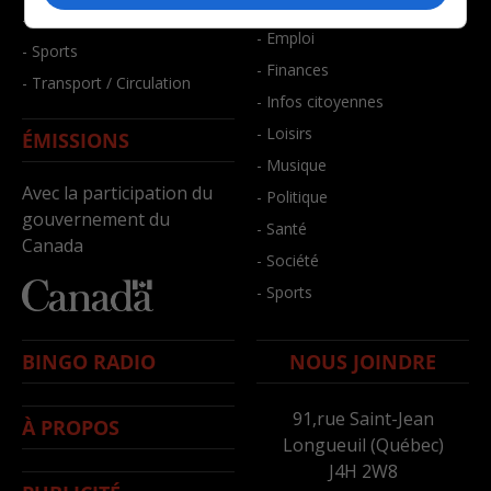
- Bien-être
- Santé et bien-être
- Emploi
- Sports
- Finances
- Transport / Circulation
- Infos citoyennes
- Loisirs
ÉMISSIONS
- Musique
Avec la participation du
- Politique
gouvernement du
- Santé
Canada
- Société
- Sports
BINGO RADIO
NOUS JOINDRE
91,rue Saint-Jean
À PROPOS
Longueuil (Québec)
J4H 2W8