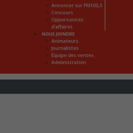
Annoncer sur FM103,3
Concours
Opportunités
d’affaires
NOUS JOINDRE
Animateurs
Journalistes
Équipe des ventes
Administration