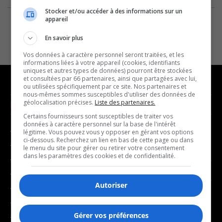
Stocker et/ou accéder à des informations sur un
appareil
En savoir plus
Vos données à caractère personnel seront traitées, et les
informations liées à votre appareil (cookies, identifiants
uniques et autres types de données) pourront être stockées
et consultées par 66 partenaires, ainsi que partagées avec lui,
ou utilisées spécifiquement par ce site. Nos partenaires et
nous-mêmes sommes susceptibles d'utiliser des données de
géolocalisation précises.
Liste des partenaires.
NOUVELLES
MUSIQUE
Certains fournisseurs sont susceptibles de traiter vos
données à caractère personnel sur la base de l'intérêt
- Affaires municipales
- Décompte franco
légitime. Vous pouvez vous y opposer en gérant vos options
ci-dessous. Recherchez un lien en bas de cette page ou dans
- Communauté / Social
- Joué récemment
le menu du site pour gérer ou retirer votre consentement
dans les paramètres des cookies et de confidentialité.
- Culture
BALADOS
- Économie
Autoriser
- Éducation
- Affaires
- Environnement
- Art de vivre
Gérer vos préférences
- Faits divers