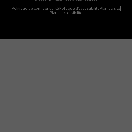
Politique de confidentialité
Politique d’accessibilité
Plan du site
Plan d'accessibilite
Comment installer notre vignette sur votre
appareil mobile