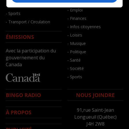
- Bien-être
- Santé et bien-être
- Emploi
- Sports
- Finances
- Transport / Circulation
- Infos citoyennes
- Loisirs
ÉMISSIONS
- Musique
Avec la participation du
- Politique
gouvernement du
- Santé
Canada
- Société
- Sports
BINGO RADIO
NOUS JOINDRE
91,rue Saint-Jean
À PROPOS
Longueuil (Québec)
J4H 2W8