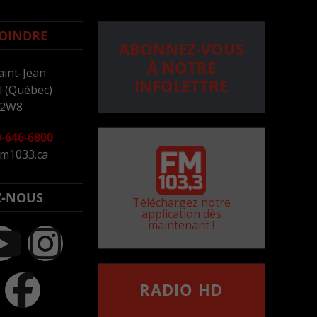
OINDRE
ABONNEZ-VOUS
À NOTRE
aint-Jean
INFOLETTRE
 (Québec)
 2W8
-646-6800
m1033.ca
Z-NOUS
Téléchargez notre
application dès
maintenant !
RADIO HD
••••••••••••••••••
Comment synthoniser la