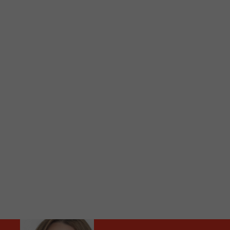
C
Vous avez envie d’écouter le FM 103,3 ou notre nouv
Ajoutez un signet FM 103,3 sur votre écran d’accueil
Voici la procédure ;)
À partir de votre téléphone, allez sur le site inte
Ensuite cliquez sur l’icône situé au bas de votre éc
(celui qui représente un carré incluant une flèche d
Cliquez maintenant sur l’option Ajouter sur l’écran
Faites Enregistrer en haut à droite.
Et voilà! Toutes les infos et l’écoute de votre radio loca
Audio