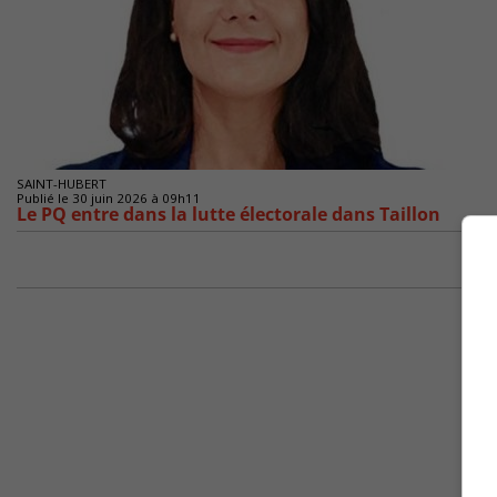
SAINT-HUBERT
Publié le 30 juin 2026 à 09h11
Le PQ entre dans la lutte électorale dans Taillon