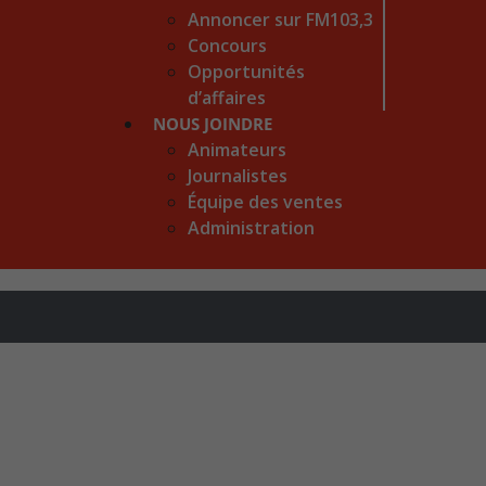
Annoncer sur FM103,3
Concours
Opportunités
d’affaires
NOUS JOINDRE
Animateurs
Journalistes
Équipe des ventes
Administration