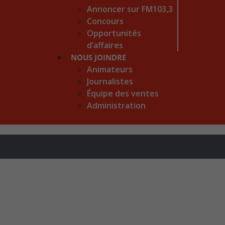
Annoncer sur FM103,3
Concours
Opportunités
d’affaires
NOUS JOINDRE
Animateurs
Journalistes
Équipe des ventes
Administration