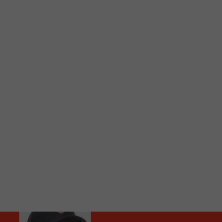
C
Vous avez envie d’écouter le FM 103,3 ou notre nouv
Ajoutez un signet FM 103,3 sur votre écran d’accueil
Voici la procédure ;)
À partir de votre téléphone, allez sur le site inte
Ensuite cliquez sur l’icône situé au bas de votre éc
(celui qui représente un carré incluant une flèche d
Cliquez maintenant sur l’option Ajouter sur l’écran
Faites Enregistrer en haut à droite.
Et voilà! Toutes les infos et l’écoute de votre radio loca
Audio