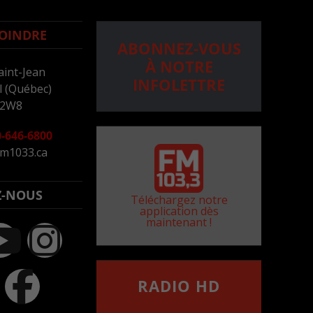
OINDRE
ABONNEZ-VOUS
À NOTRE
aint-Jean
INFOLETTRE
 (Québec)
 2W8
-646-6800
m1033.ca
Z-NOUS
Téléchargez notre
application dès
maintenant !
RADIO HD
••••••••••••••••••
Comment synthoniser la