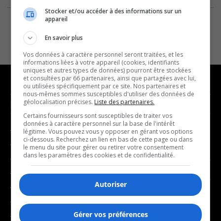
Stocker et/ou accéder à des informations sur un
appareil
En savoir plus
Vos données à caractère personnel seront traitées, et les
informations liées à votre appareil (cookies, identifiants
uniques et autres types de données) pourront être stockées
et consultées par 66 partenaires, ainsi que partagées avec lui,
ou utilisées spécifiquement par ce site. Nos partenaires et
nous-mêmes sommes susceptibles d'utiliser des données de
géolocalisation précises.
Liste des partenaires.
NOUVELLES
MUSIQUE
Certains fournisseurs sont susceptibles de traiter vos
données à caractère personnel sur la base de l'intérêt
- Affaires municipales
- Décompte franco
légitime. Vous pouvez vous y opposer en gérant vos options
ci-dessous. Recherchez un lien en bas de cette page ou dans
- Communauté / Social
- Joué récemment
le menu du site pour gérer ou retirer votre consentement
dans les paramètres des cookies et de confidentialité.
- Culture
BALADOS
- Économie
Autoriser
- Éducation
- Affaires
- Environnement
- Art de vivre
Gérer vos préférences
- Faits divers