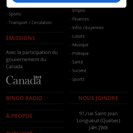
- Bien-être
- Santé et bien-être
- Emploi
- Sports
- Finances
- Transport / Circulation
- Infos citoyennes
- Loisirs
ÉMISSIONS
- Musique
Avec la participation du
- Politique
gouvernement du
- Santé
Canada
- Société
- Sports
BINGO RADIO
NOUS JOINDRE
91,rue Saint-Jean
À PROPOS
Longueuil (Québec)
J4H 2W8