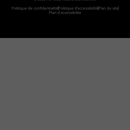
Politique de confidentialité
Politique d’accessibilité
Plan du site
Plan d'accessibilite
Comment installer notre vignette sur votre
appareil mobile