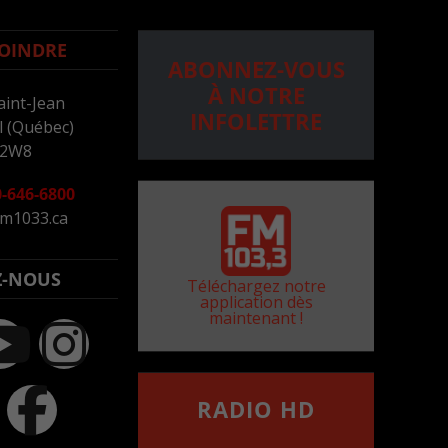
OINDRE
ABONNEZ-VOUS
À NOTRE
aint-Jean
INFOLETTRE
 (Québec)
 2W8
-646-6800
m1033.ca
Z-NOUS
Téléchargez notre
application dès
maintenant !
RADIO HD
••••••••••••••••••
Comment synthoniser la