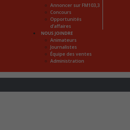
Annoncer sur FM103,3
Concours
Opportunités
d’affaires
NOUS JOINDRE
Animateurs
Journalistes
Équipe des ventes
Administration