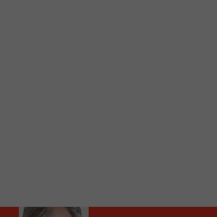
C
Vous avez envie d’écouter le FM 103,3 ou notre nouv
Ajoutez un signet FM 103,3 sur votre écran d’accueil
Voici la procédure ;)
À partir de votre téléphone, allez sur le site inte
Ensuite cliquez sur l’icône situé au bas de votre éc
(celui qui représente un carré incluant une flèche d
Cliquez maintenant sur l’option Ajouter sur l’écran
Faites Enregistrer en haut à droite.
Et voilà! Toutes les infos et l’écoute de votre radio loca
Audio