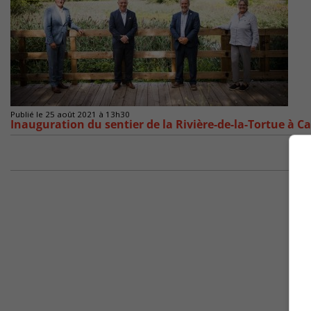
Publié le 25 août 2021 à 13h30
Inauguration du sentier de la Rivière-de-la-Tortue à C