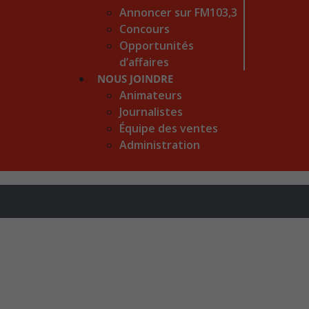
Annoncer sur FM103,3
Concours
Opportunités
d’affaires
NOUS JOINDRE
Animateurs
Journalistes
Équipe des ventes
Administration