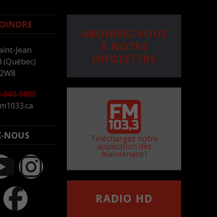
OINDRE
ABONNEZ-VOUS
À NOTRE
aint-Jean
INFOLETTRE
 (Québec)
 2W8
-646-6800
m1033.ca
Z-NOUS
Téléchargez notre
application dès
maintenant !
RADIO HD
••••••••••••••••••
Comment synthoniser la