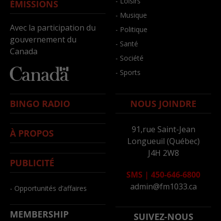
- Loisirs
ÉMISSIONS
- Musique
Avec la participation du
- Politique
gouvernement du
- Santé
Canada
- Société
- Sports
BINGO RADIO
NOUS JOINDRE
91,rue Saint-Jean
À PROPOS
Longueuil (Québec)
J4H 2W8
PUBLICITÉ
SMS
|
450-646-6800
admin@fm1033.ca
- Opportunités d’affaires
MEMBERSHIP
SUIVEZ-NOUS