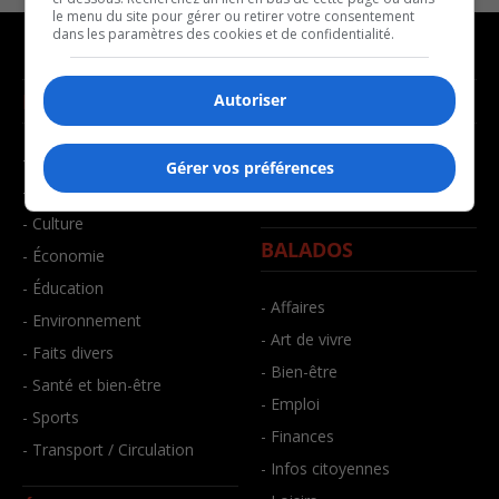
le menu du site pour gérer ou retirer votre consentement
dans les paramètres des cookies et de confidentialité.
NOUVELLES
MUSIQUE
Autoriser
- Affaires municipales
- Décompte franco
Gérer vos préférences
- Communauté / Social
- Joué récemment
- Culture
BALADOS
- Économie
- Éducation
- Affaires
- Environnement
- Art de vivre
- Faits divers
- Bien-être
- Santé et bien-être
- Emploi
- Sports
- Finances
- Transport / Circulation
- Infos citoyennes