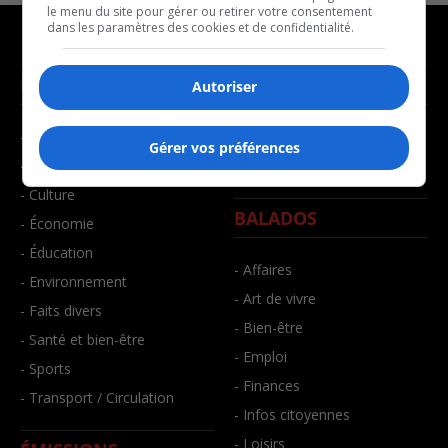
le menu du site pour gérer ou retirer votre consentement
dans les paramètres des cookies et de confidentialité.
NOUVELLES
MUSIQUE
Autoriser
- Affaires municipales
- Décompte franco
Gérer vos préférences
- Communauté / Social
- Joué récemment
- Culture
BALADOS
- Économie
- Éducation
- Affaires
- Environnement
- Art de vivre
- Faits divers
- Bien-être
- Santé et bien-être
- Emploi
- Sports
- Finances
- Transport / Circulation
- Infos citoyennes
- Loisirs