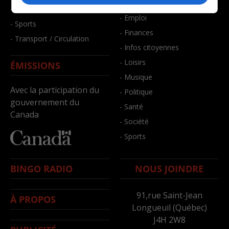
- Bien-être
- Santé et bien-être
- Emploi
- Sports
- Finances
- Transport / Circulation
- Infos citoyennes
- Loisirs
ÉMISSIONS
- Musique
Avec la participation du
- Politique
gouvernement du
- Santé
Canada
- Société
- Sports
BINGO RADIO
NOUS JOINDRE
91,rue Saint-Jean
À PROPOS
Longueuil (Québec)
J4H 2W8