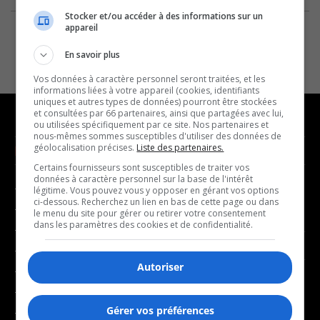
Stocker et/ou accéder à des informations sur un
appareil
En savoir plus
Vos données à caractère personnel seront traitées, et les
informations liées à votre appareil (cookies, identifiants
uniques et autres types de données) pourront être stockées
et consultées par 66 partenaires, ainsi que partagées avec lui,
ou utilisées spécifiquement par ce site. Nos partenaires et
nous-mêmes sommes susceptibles d'utiliser des données de
géolocalisation précises.
Liste des partenaires.
NOUVELLES
MUSIQUE
Certains fournisseurs sont susceptibles de traiter vos
données à caractère personnel sur la base de l'intérêt
- Affaires municipales
- Décompte franco
légitime. Vous pouvez vous y opposer en gérant vos options
ci-dessous. Recherchez un lien en bas de cette page ou dans
- Communauté / Social
- Joué récemment
le menu du site pour gérer ou retirer votre consentement
dans les paramètres des cookies et de confidentialité.
- Culture
BALADOS
- Économie
Autoriser
- Éducation
- Affaires
- Environnement
- Art de vivre
Gérer vos préférences
- Faits divers