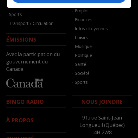
- Bien-être
- Santé et bien-être
- Emploi
- Sports
- Finances
- Transport / Circulation
- Infos citoyennes
- Loisirs
ÉMISSIONS
- Musique
Avec la participation du
- Politique
gouvernement du
- Santé
Canada
- Société
- Sports
BINGO RADIO
NOUS JOINDRE
91,rue Saint-Jean
À PROPOS
Longueuil (Québec)
J4H 2W8