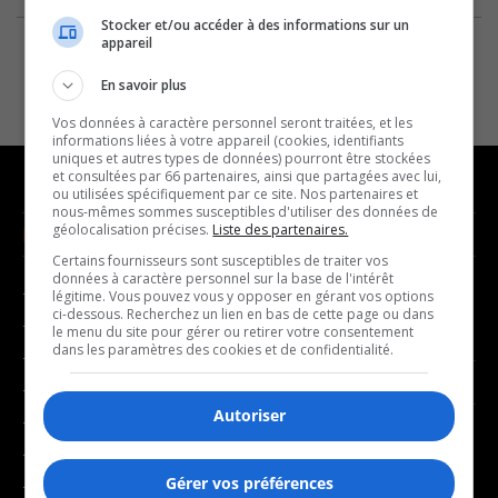
Stocker et/ou accéder à des informations sur un
appareil
En savoir plus
Vos données à caractère personnel seront traitées, et les
informations liées à votre appareil (cookies, identifiants
uniques et autres types de données) pourront être stockées
et consultées par 66 partenaires, ainsi que partagées avec lui,
ou utilisées spécifiquement par ce site. Nos partenaires et
nous-mêmes sommes susceptibles d'utiliser des données de
géolocalisation précises.
Liste des partenaires.
NOUVELLES
MUSIQUE
Certains fournisseurs sont susceptibles de traiter vos
données à caractère personnel sur la base de l'intérêt
- Affaires municipales
- Décompte franco
légitime. Vous pouvez vous y opposer en gérant vos options
ci-dessous. Recherchez un lien en bas de cette page ou dans
- Communauté / Social
- Joué récemment
le menu du site pour gérer ou retirer votre consentement
dans les paramètres des cookies et de confidentialité.
- Culture
BALADOS
- Économie
Autoriser
- Éducation
- Affaires
- Environnement
- Art de vivre
Gérer vos préférences
- Faits divers