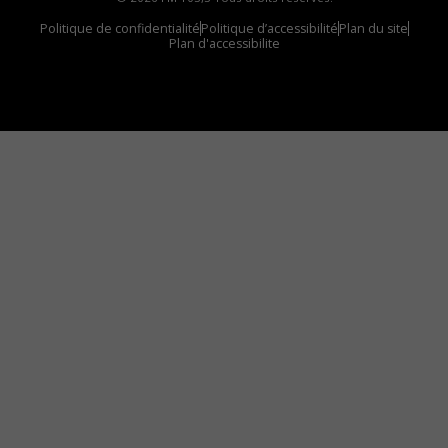
Politique de confidentialité
Politique d’accessibilité
Plan du site
Plan d'accessibilite
Comment installer notre vignette sur votre
appareil mobile