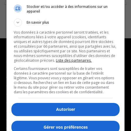
Stocker et/ou accéder à des informations sur un
appareil
En savoir plus
Vos données à caractère personnel seront traitées, et les
informations liées à votre appareil (cookies, identifiants
uniques et autres types de données) pourront être stockées
et consultées par 66 partenaires, ainsi que partagées avec lui,
ou utilisées spécifiquement par ce site. Nos partenaires et
nous-mêmes sommes susceptibles d'utiliser des données de
géolocalisation précises.
Liste des partenaires.
NOUVELLES
MUSIQUE
Certains fournisseurs sont susceptibles de traiter vos
données à caractère personnel sur la base de l'intérêt
- Affaires municipales
- Décompte franco
légitime. Vous pouvez vous y opposer en gérant vos options
ci-dessous. Recherchez un lien en bas de cette page ou dans
- Communauté / Social
- Joué récemment
le menu du site pour gérer ou retirer votre consentement
dans les paramètres des cookies et de confidentialité.
- Culture
BALADOS
- Économie
Autoriser
- Éducation
- Affaires
- Environnement
- Art de vivre
Gérer vos préférences
- Faits divers