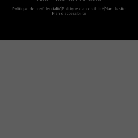
Politique de confidentialité
Politique d’accessibilité
Plan du site
Plan d'accessibilite
Comment installer notre vignette sur votre
appareil mobile