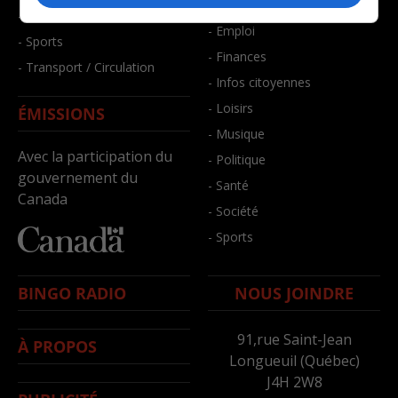
- Bien-être
- Santé et bien-être
- Emploi
- Sports
- Finances
- Transport / Circulation
- Infos citoyennes
- Loisirs
ÉMISSIONS
- Musique
Avec la participation du
- Politique
gouvernement du
- Santé
Canada
- Société
- Sports
BINGO RADIO
NOUS JOINDRE
91,rue Saint-Jean
À PROPOS
Longueuil (Québec)
J4H 2W8