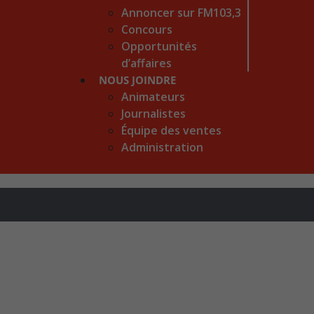
Annoncer sur FM103,3
Concours
Opportunités
d’affaires
NOUS JOINDRE
Animateurs
Journalistes
Équipe des ventes
Administration