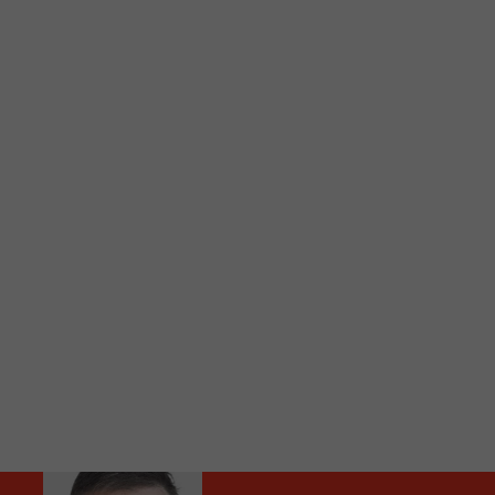
C
Vous avez envie d’écouter le FM 103,3 ou notre nouv
Ajoutez un signet FM 103,3 sur votre écran d’accueil
Voici la procédure ;)
À partir de votre téléphone, allez sur le site inte
Ensuite cliquez sur l’icône situé au bas de votre éc
(celui qui représente un carré incluant une flèche d
Cliquez maintenant sur l’option Ajouter sur l’écran
Faites Enregistrer en haut à droite.
Et voilà! Toutes les infos et l’écoute de votre radio loca
Audio