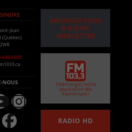
OINDRE
ABONNEZ-VOUS
À NOTRE
aint-Jean
INFOLETTRE
 (Québec)
 2W8
-646-6800
m1033.ca
Z-NOUS
Téléchargez notre
application dès
maintenant !
RADIO HD
••••••••••••••••••
Comment synthoniser la