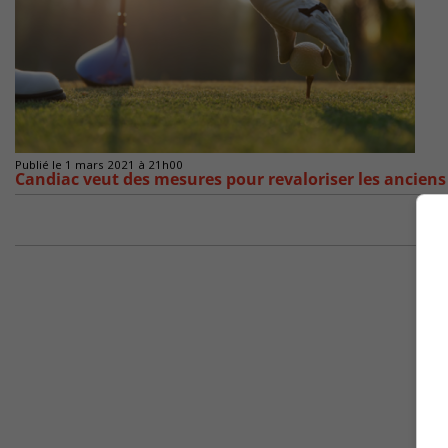
Publié le 1 mars 2021 à 21h00
Candiac veut des mesures pour revaloriser les anciens 