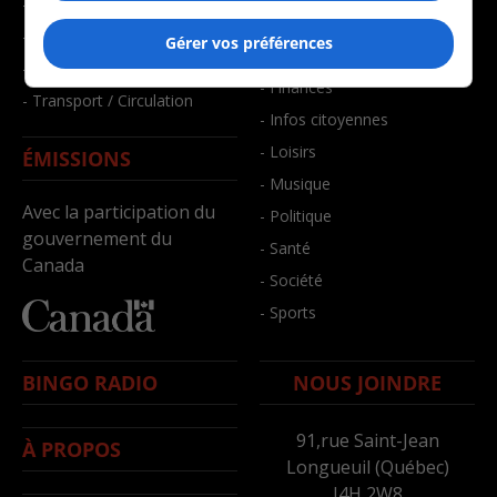
- Faits divers
- Bien-être
- Santé et bien-être
Gérer vos préférences
- Emploi
- Sports
- Finances
- Transport / Circulation
- Infos citoyennes
- Loisirs
ÉMISSIONS
- Musique
Avec la participation du
- Politique
gouvernement du
- Santé
Canada
- Société
- Sports
BINGO RADIO
NOUS JOINDRE
91,rue Saint-Jean
À PROPOS
Longueuil (Québec)
J4H 2W8