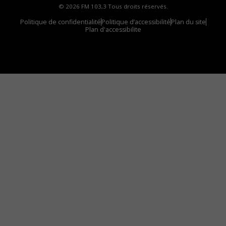
© 2026 FM 103,3 Tous droits réservés.
Politique de confidentialité
Politique d’accessibilité
Plan du site
Plan d'accessibilite