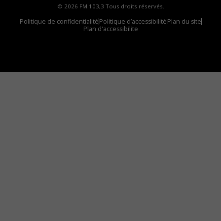
© 2026 FM 103,3 Tous droits réservés.
Politique de confidentialité
Politique d’accessibilité
Plan du site
Plan d'accessibilite
Comment installer notre vignette sur votre
appareil mobile