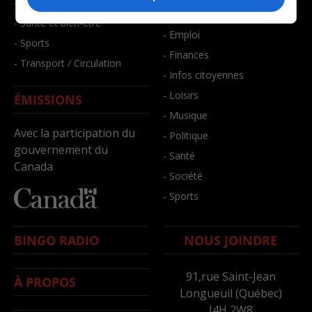
- Faits divers
- Bien-être
- Santé et bien-être
- Emploi
- Sports
- Finances
- Transport / Circulation
- Infos citoyennes
- Loisirs
ÉMISSIONS
- Musique
Avec la participation du
- Politique
gouvernement du
- Santé
Canada
- Société
- Sports
BINGO RADIO
NOUS JOINDRE
91,rue Saint-Jean
À PROPOS
Longueuil (Québec)
J4H 2W8