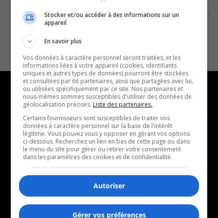
Stocker et/ou accéder à des informations sur un
appareil
En savoir plus
Vos données à caractère personnel seront traitées, et les
informations liées à votre appareil (cookies, identifiants
uniques et autres types de données) pourront être stockées
et consultées par 66 partenaires, ainsi que partagées avec lui,
ou utilisées spécifiquement par ce site. Nos partenaires et
nous-mêmes sommes susceptibles d'utiliser des données de
géolocalisation précises.
Liste des partenaires.
NOUVELLES
MUSIQUE
Certains fournisseurs sont susceptibles de traiter vos
données à caractère personnel sur la base de l'intérêt
légitime. Vous pouvez vous y opposer en gérant vos options
- Affaires municipales
- Décompte franco
ci-dessous. Recherchez un lien en bas de cette page ou dans
- Communauté / Social
- Joué récemment
le menu du site pour gérer ou retirer votre consentement
dans les paramètres des cookies et de confidentialité.
- Culture
BALADOS
- Économie
Autoriser
- Éducation
- Affaires
- Environnement
- Art de vivre
Gérer vos préférences