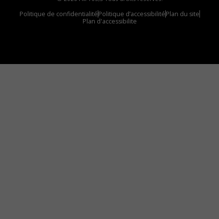
Politique de confidentialité
Politique d’accessibilité
Plan du site
Plan d'accessibilite
Comment installer notre vignette sur votre
appareil mobile