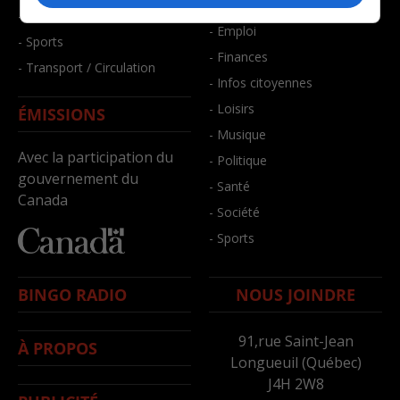
- Bien-être
- Santé et bien-être
- Emploi
- Sports
- Finances
- Transport / Circulation
- Infos citoyennes
- Loisirs
ÉMISSIONS
- Musique
Avec la participation du
- Politique
gouvernement du
- Santé
Canada
- Société
- Sports
BINGO RADIO
NOUS JOINDRE
91,rue Saint-Jean
À PROPOS
Longueuil (Québec)
J4H 2W8