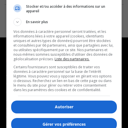
Stocker et/ou accéder à des informations sur un
appareil
En savoir plus
Vos données à caractère personnel seront traitées, et les
informations liées à votre appareil (cookies, identifiants
uniques et autres types de données) pourront être stockées
et consultées par 66 partenaires, ainsi que partagées avec lui,
ou utilisées spécifiquement par ce site. Nos partenaires et
nous-mêmes sommes susceptibles d'utiliser des données de
géolocalisation précises.
Liste des partenaires.
NOUVELLES
MUSIQUE
Certains fournisseurs sont susceptibles de traiter vos
données à caractère personnel sur la base de l'intérêt
- Affaires municipales
- Décompte franco
légitime. Vous pouvez vous y opposer en gérant vos options
ci-dessous. Recherchez un lien en bas de cette page ou dans
- Communauté / Social
- Joué récemment
le menu du site pour gérer ou retirer votre consentement
dans les paramètres des cookies et de confidentialité.
- Culture
BALADOS
- Économie
Autoriser
- Éducation
- Affaires
- Environnement
- Art de vivre
Gérer vos préférences
- Faits divers