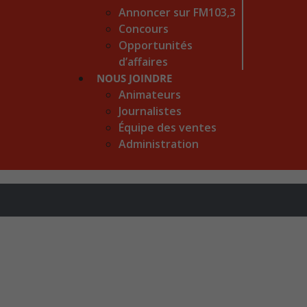
Annoncer sur FM103,3
Concours
Opportunités
d’affaires
NOUS JOINDRE
Animateurs
Journalistes
Équipe des ventes
Administration