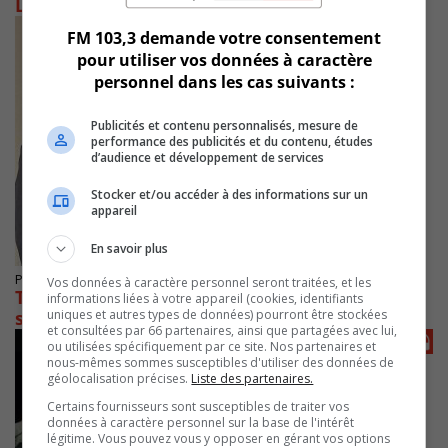
Lambert
FM 103,3 demande votre consentement
pour utiliser vos données à caractère
personnel dans les cas suivants :
Publicités et contenu personnalisés, mesure de
performance des publicités et du contenu, études
d’audience et développement de services
Stocker et/ou accéder à des informations sur un
appareil
En savoir plus
Publié le 6 octobre 2022 à 11h58
Vos données à caractère personnel seront traitées, et les
Trudel et Barsalou-Duval exposent leur avis
informations liées à votre appareil (cookies, identifiants
uniques et autres types de données) pourront être stockées
sur la refonte de la carte électorale fédérale
et consultées par 66 partenaires, ainsi que partagées avec lui,
ou utilisées spécifiquement par ce site. Nos partenaires et
nous-mêmes sommes susceptibles d'utiliser des données de
géolocalisation précises.
Liste des partenaires.
Certains fournisseurs sont susceptibles de traiter vos
données à caractère personnel sur la base de l'intérêt
légitime. Vous pouvez vous y opposer en gérant vos options