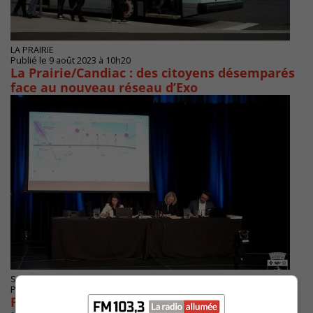
LA PRAIRIE
Publié le 9 août 2023 à 10h20
La Prairie/Candiac : des citoyens désemparés
face au nouveau réseau d’Exo
SAINT-LAMBERT
Publié le 29 mai 2023 à 09h48
Plus de communautaire demandé à Saint-