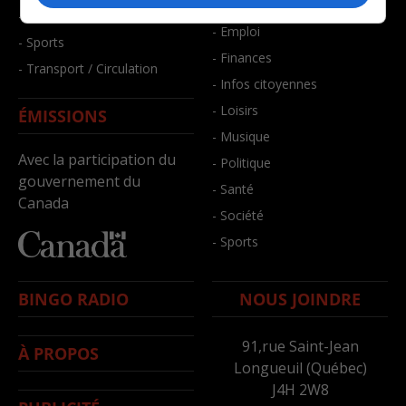
- Bien-être
- Santé et bien-être
- Emploi
- Sports
- Finances
- Transport / Circulation
- Infos citoyennes
- Loisirs
ÉMISSIONS
- Musique
Avec la participation du
- Politique
gouvernement du
- Santé
Canada
- Société
- Sports
BINGO RADIO
NOUS JOINDRE
91,rue Saint-Jean
À PROPOS
Longueuil (Québec)
J4H 2W8