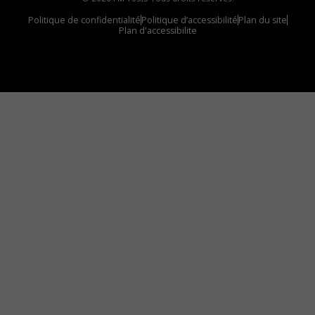
Politique de confidentialité
Politique d’accessibilité
Plan du site
Plan d'accessibilite
Comment installer notre vignette sur votre
appareil mobile