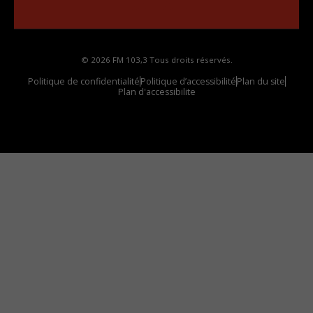
votre voiture
© 2026 FM 103,3 Tous droits réservés.
Politique de confidentialité
Politique d’accessibilité
Plan du site
Plan d'accessibilite
Comment installer notre vignette sur votre