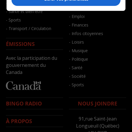
- Faits divers
- Bien-être
- Santé et bien-être
- Emploi
- Sports
- Finances
- Transport / Circulation
- Infos citoyennes
- Loisirs
ÉMISSIONS
- Musique
Avec la participation du
- Politique
gouvernement du
- Santé
Canada
- Société
- Sports
BINGO RADIO
NOUS JOINDRE
91,rue Saint-Jean
À PROPOS
Longueuil (Québec)