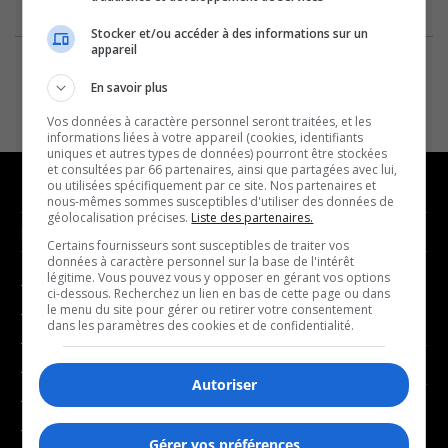
Stocker et/ou accéder à des informations sur un
appareil
En savoir plus
Vos données à caractère personnel seront traitées, et les
informations liées à votre appareil (cookies, identifiants
uniques et autres types de données) pourront être stockées
et consultées par 66 partenaires, ainsi que partagées avec lui,
ou utilisées spécifiquement par ce site. Nos partenaires et
nous-mêmes sommes susceptibles d'utiliser des données de
géolocalisation précises.
Liste des partenaires.
NOUVELLES
MUSIQUE
Certains fournisseurs sont susceptibles de traiter vos
données à caractère personnel sur la base de l'intérêt
légitime. Vous pouvez vous y opposer en gérant vos options
- Affaires municipales
- Décompte franco
ci-dessous. Recherchez un lien en bas de cette page ou dans
le menu du site pour gérer ou retirer votre consentement
- Communauté / Social
- Joué récemment
dans les paramètres des cookies et de confidentialité.
- Culture
BALADOS
- Économie
Autoriser
- Éducation
- Affaires
- Environnement
Gérer vos préférences
- Art de vivre