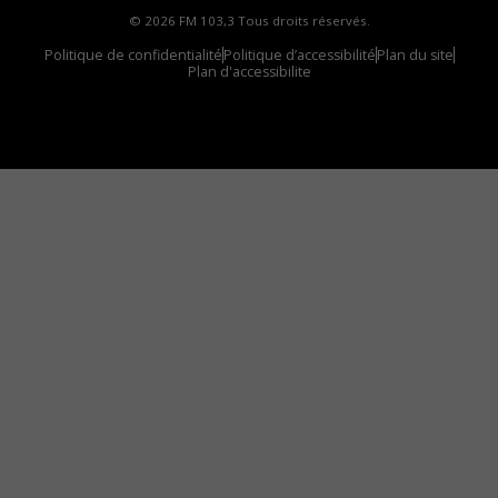
© 2026 FM 103,3 Tous droits réservés.
Politique de confidentialité
Politique d’accessibilité
Plan du site
Plan d'accessibilite
Comment installer notre vignette sur votre
appareil mobile