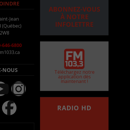
OINDRE
ABONNEZ-VOUS
À NOTRE
aint-Jean
INFOLETTRE
 (Québec)
 2W8
-646-6800
m1033.ca
Z-NOUS
Téléchargez notre
application dès
maintenant !
RADIO HD
••••••••••••••••••
Comment synthoniser la
fréquence HD dans
votre voiture