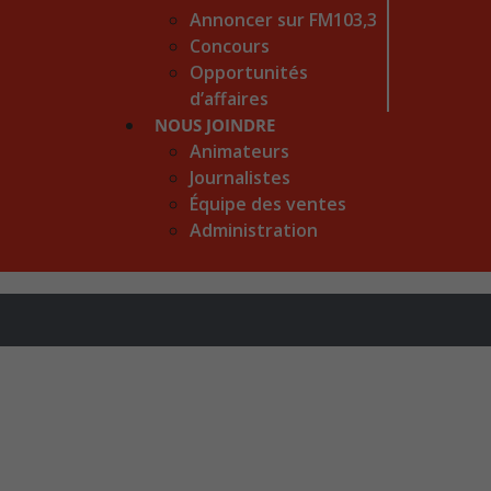
Annoncer sur FM103,3
Concours
Opportunités
d’affaires
NOUS JOINDRE
Animateurs
Journalistes
Équipe des ventes
Administration