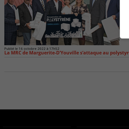
Publié le 16 octobre 2022 à 17h52
La MRC de Marguerite-D’Youville s’attaque au polysty