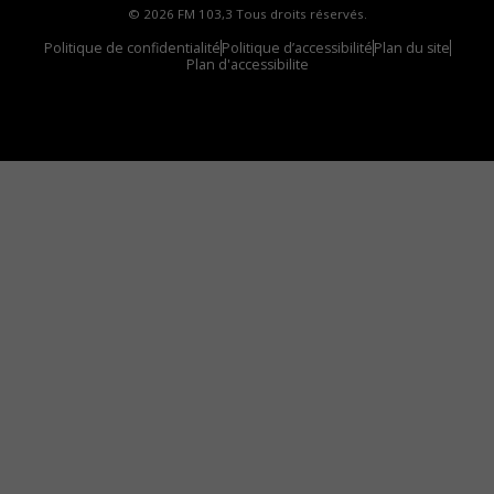
© 2026 FM 103,3 Tous droits réservés.
Politique de confidentialité
Politique d’accessibilité
Plan du site
Plan d'accessibilite
Comment installer notre vignette sur votre
appareil mobile