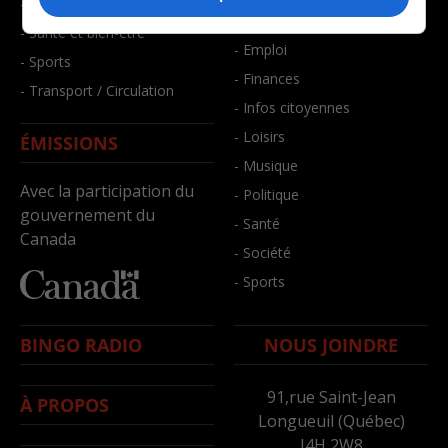
- Faits divers
- Bien-être
- Santé et bien-être
- Emploi
- Sports
- Finances
- Transport / Circulation
- Infos citoyennes
- Loisirs
ÉMISSIONS
- Musique
Avec la participation du
- Politique
gouvernement du
- Santé
Canada
- Société
- Sports
BINGO RADIO
NOUS JOINDRE
91,rue Saint-Jean
À PROPOS
Longueuil (Québec)
J4H 2W8