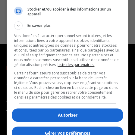
Stocker et/ou accéder à des informations sur un
appareil
En savoir plus
Vos données à caractère personnel seront traitées, et les
informations liées à votre appareil (cookies, identifiants
uniques et autres types de données) pourront être stockées
et consultées par 66 partenaires, ainsi que partagées avec lui,
ou utilisées spécifiquement par ce site. Nos partenaires et
nous-mêmes sommes susceptibles d'utiliser des données de
géolocalisation précises.
Liste des partenaires.
NOUVELLES
MUSIQUE
Certains fournisseurs sont susceptibles de traiter vos
données à caractère personnel sur la base de l'intérêt
légitime. Vous pouvez vous y opposer en gérant vos options
- Affaires municipales
- Décompte franco
ci-dessous. Recherchez un lien en bas de cette page ou dans
- Communauté / Social
- Joué récemment
le menu du site pour gérer ou retirer votre consentement
dans les paramètres des cookies et de confidentialité.
- Culture
BALADOS
- Économie
Autoriser
- Éducation
- Affaires
- Environnement
- Art de vivre
Gérer vos préférences