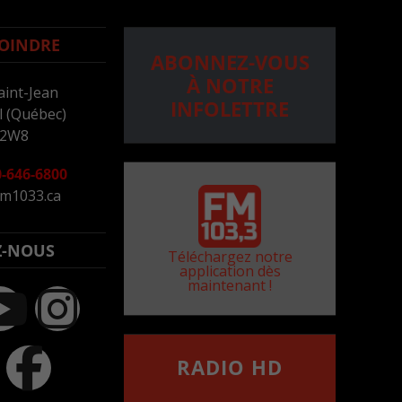
OINDRE
ABONNEZ-VOUS
À NOTRE
aint-Jean
INFOLETTRE
 (Québec)
 2W8
-646-6800
m1033.ca
Z-NOUS
Téléchargez notre
application dès
maintenant !
RADIO HD
••••••••••••••••••
Comment synthoniser la