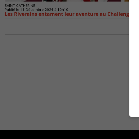
SAINT-CATHERINE
Publié le 11 Décembre 2024 à 10h10
Les Riverains entament leur aventure au Challenge C