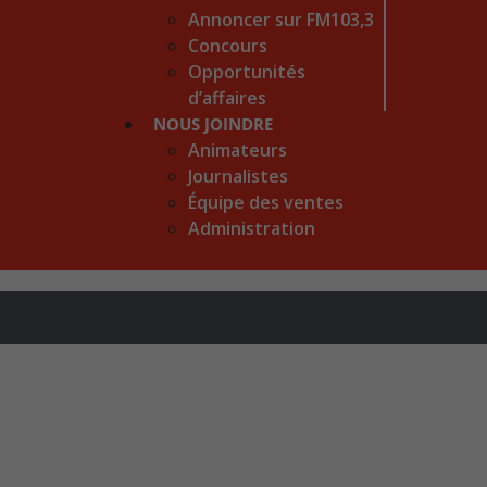
Annoncer sur FM103,3
Concours
Opportunités
d’affaires
NOUS JOINDRE
Animateurs
Journalistes
Équipe des ventes
Administration