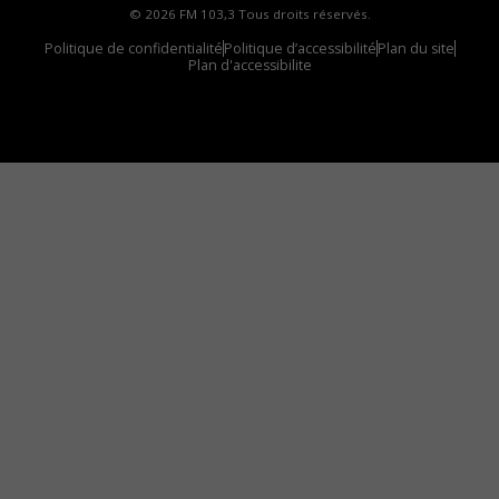
© 2026 FM 103,3 Tous droits réservés.
Politique de confidentialité
Politique d’accessibilité
Plan du site
Plan d'accessibilite
Comment installer notre vignette sur votre
appareil mobile