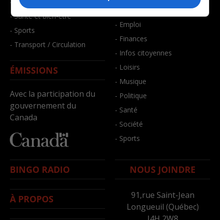
- Faits divers
- Bien-être
- Santé et bien-être
- Emploi
- Sports
- Finances
- Transport / Circulation
- Infos citoyennes
- Loisirs
ÉMISSIONS
- Musique
Avec la participation du
- Politique
gouvernement du
- Santé
Canada
- Société
- Sports
BINGO RADIO
NOUS JOINDRE
91,rue Saint-Jean
À PROPOS
Longueuil (Québec)
J4H 2W8