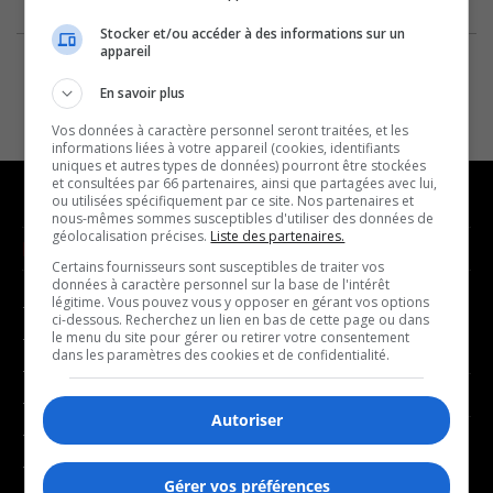
Stocker et/ou accéder à des informations sur un
appareil
En savoir plus
Vos données à caractère personnel seront traitées, et les
informations liées à votre appareil (cookies, identifiants
uniques et autres types de données) pourront être stockées
et consultées par 66 partenaires, ainsi que partagées avec lui,
ou utilisées spécifiquement par ce site. Nos partenaires et
nous-mêmes sommes susceptibles d'utiliser des données de
géolocalisation précises.
Liste des partenaires.
NOUVELLES
MUSIQUE
Certains fournisseurs sont susceptibles de traiter vos
données à caractère personnel sur la base de l'intérêt
légitime. Vous pouvez vous y opposer en gérant vos options
- Affaires municipales
- Décompte franco
ci-dessous. Recherchez un lien en bas de cette page ou dans
- Communauté / Social
- Joué récemment
le menu du site pour gérer ou retirer votre consentement
dans les paramètres des cookies et de confidentialité.
- Culture
BALADOS
- Économie
Autoriser
- Éducation
- Affaires
- Environnement
- Art de vivre
Gérer vos préférences