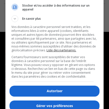
Stocker et/ou accéder à des informations sur un
appareil
En savoir plus
Vos données à caractère personnel seront traitées, et les
informations liées à votre appareil (cookies, identifiants
uniques et autres types de données) pourront être stockées
et consultées par 66 partenaires, ainsi que partagées avec lui,
ou utilisées spécifiquement par ce site. Nos partenaires et
nous-mêmes sommes susceptibles d'utiliser des données de
géolocalisation précises.
Liste des partenaires.
NOUVELLES
MUSIQUE
Certains fournisseurs sont susceptibles de traiter vos
données à caractère personnel sur la base de l'intérêt
- Affaires municipales
- Décompte franco
légitime. Vous pouvez vous y opposer en gérant vos options
ci-dessous. Recherchez un lien en bas de cette page ou dans
- Communauté / Social
- Joué récemment
le menu du site pour gérer ou retirer votre consentement
dans les paramètres des cookies et de confidentialité.
- Culture
BALADOS
- Économie
Autoriser
- Éducation
- Affaires
- Environnement
- Art de vivre
Gérer vos préférences
- Faits divers