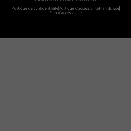
Politique de confidentialité
Politique d’accessibilité
Plan du site
Plan d'accessibilite
Comment installer notre vignette sur votre
appareil mobile