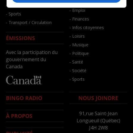
- Bien-être
- Santé et bien-être
- Emploi
- Sports
- Finances
- Transport / Circulation
- Infos citoyennes
- Loisirs
ÉMISSIONS
- Musique
Avec la participation du
- Politique
gouvernement du
- Santé
Canada
- Société
- Sports
BINGO RADIO
NOUS JOINDRE
91,rue Saint-Jean
À PROPOS
Longueuil (Québec)
J4H 2W8