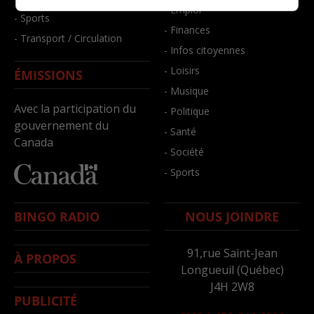
- Emploi
- Sports
- Finances
- Transport / Circulation
- Infos citoyennes
- Loisirs
ÉMISSIONS
- Musique
Avec la participation du
- Politique
gouvernement du
- Santé
Canada
- Société
- Sports
BINGO RADIO
NOUS JOINDRE
91,rue Saint-Jean
À PROPOS
Longueuil (Québec)
J4H 2W8
PUBLICITÉ