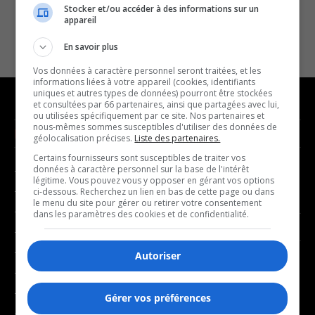
Stocker et/ou accéder à des informations sur un
appareil
En savoir plus
Vos données à caractère personnel seront traitées, et les
informations liées à votre appareil (cookies, identifiants
uniques et autres types de données) pourront être stockées
et consultées par 66 partenaires, ainsi que partagées avec lui,
ou utilisées spécifiquement par ce site. Nos partenaires et
nous-mêmes sommes susceptibles d'utiliser des données de
NOUVELLES
MUSIQUE
géolocalisation précises.
Liste des partenaires.
Certains fournisseurs sont susceptibles de traiter vos
données à caractère personnel sur la base de l'intérêt
- Affaires municipales
- Décompte franco
légitime. Vous pouvez vous y opposer en gérant vos options
- Communauté / Social
- Joué récemment
ci-dessous. Recherchez un lien en bas de cette page ou dans
le menu du site pour gérer ou retirer votre consentement
- Culture
dans les paramètres des cookies et de confidentialité.
BALADOS
- Économie
- Éducation
Autoriser
- Affaires
- Environnement
- Art de vivre
- Faits divers
Gérer vos préférences
- Bien-être
- Santé et bien-être