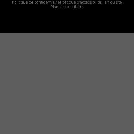
Politique de confidentialité
Politique d’accessibilité
Plan du site
Plan d'accessibilite
Comment installer notre vignette sur votre
appareil mobile
Vous avez envie d’écouter le FM 103,3 ou notre