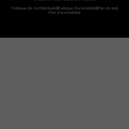
Politique de confidentialité
Politique d’accessibilité
Plan du site
Plan d'accessibilite
Comment installer notre vignette sur votre
appareil mobile