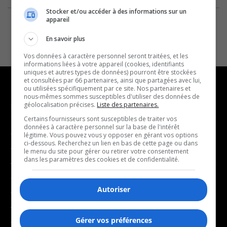
Stocker et/ou accéder à des informations sur un
appareil
En savoir plus
Vos données à caractère personnel seront traitées, et les
informations liées à votre appareil (cookies, identifiants
uniques et autres types de données) pourront être stockées
et consultées par 66 partenaires, ainsi que partagées avec lui,
ou utilisées spécifiquement par ce site. Nos partenaires et
nous-mêmes sommes susceptibles d'utiliser des données de
géolocalisation précises.
Liste des partenaires.
NOUVELLES
MUSIQUE
Certains fournisseurs sont susceptibles de traiter vos
données à caractère personnel sur la base de l'intérêt
- Affaires municipales
- Décompte franco
légitime. Vous pouvez vous y opposer en gérant vos options
ci-dessous. Recherchez un lien en bas de cette page ou dans
- Communauté / Social
- Joué récemment
le menu du site pour gérer ou retirer votre consentement
dans les paramètres des cookies et de confidentialité.
- Culture
BALADOS
- Économie
Autoriser
- Éducation
- Affaires
- Environnement
- Art de vivre
Gérer vos préférences
- Faits divers