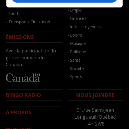
- Bien-être
- Santé et bien-être
- Emploi
- Sports
- Finances
- Transport / Circulation
- Infos citoyennes
- Loisirs
ÉMISSIONS
- Musique
Avec la participation du
- Politique
gouvernement du
- Santé
Canada
- Société
- Sports
BINGO RADIO
NOUS JOINDRE
91,rue Saint-Jean
À PROPOS
Longueuil (Québec)
J4H 2W8