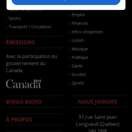
- Faits divers
- Bien-être
- Santé et bien-être
- Emploi
- Sports
- Finances
- Transport / Circulation
- Infos citoyennes
- Loisirs
ÉMISSIONS
- Musique
Avec la participation du
- Politique
gouvernement du
- Santé
Canada
- Société
- Sports
BINGO RADIO
NOUS JOINDRE
91,rue Saint-Jean
À PROPOS
Longueuil (Québec)
J4H 2W8