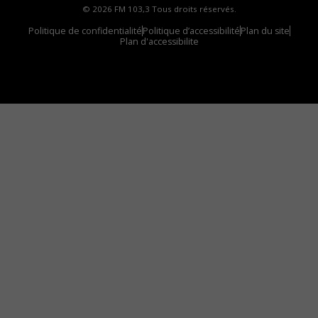
© 2026 FM 103,3 Tous droits réservés.
Politique de confidentialité
Politique d’accessibilité
Plan du site
Plan d'accessibilite
Comment installer notre vignette sur votre
appareil mobile