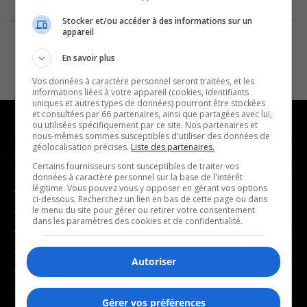
Stocker et/ou accéder à des informations sur un
appareil
En savoir plus
Vos données à caractère personnel seront traitées, et les
informations liées à votre appareil (cookies, identifiants
uniques et autres types de données) pourront être stockées
et consultées par 66 partenaires, ainsi que partagées avec lui,
ou utilisées spécifiquement par ce site. Nos partenaires et
nous-mêmes sommes susceptibles d'utiliser des données de
géolocalisation précises.
Liste des partenaires.
NOUVELLES
MUSIQUE
Certains fournisseurs sont susceptibles de traiter vos
données à caractère personnel sur la base de l'intérêt
légitime. Vous pouvez vous y opposer en gérant vos options
- Affaires municipales
- Décompte franco
ci-dessous. Recherchez un lien en bas de cette page ou dans
- Communauté / Social
- Joué récemment
le menu du site pour gérer ou retirer votre consentement
dans les paramètres des cookies et de confidentialité.
- Culture
BALADOS
- Économie
Autoriser
- Éducation
- Affaires
- Environnement
- Art de vivre
Gérer vos préférences