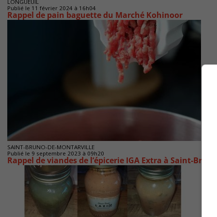
LONGUEUIL
Publié le 11 février 2024 à 16h04
Rappel de pain baguette du Marché Kohinoor
SAINT-BRUNO-DE-MONTARVILLE
Publié le 9 septembre 2023 à 09h20
Rappel de viandes de l’épicerie IGA Extra à Saint-Brun