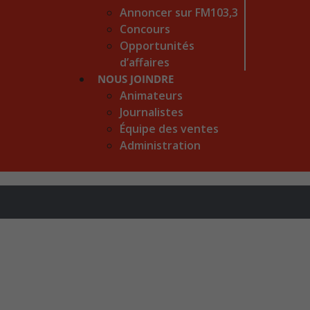
Annoncer sur FM103,3
Concours
Opportunités
d’affaires
NOUS JOINDRE
Animateurs
Journalistes
Équipe des ventes
Administration