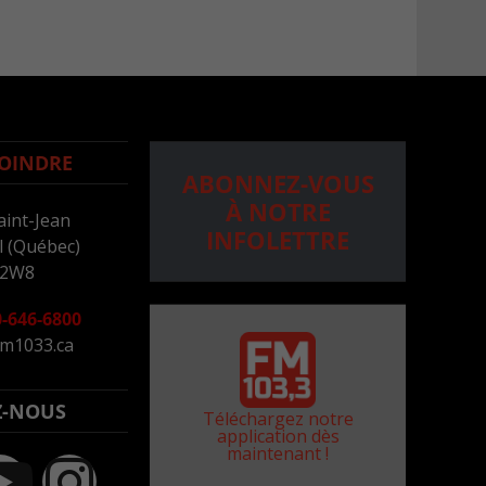
OINDRE
ABONNEZ-VOUS
À NOTRE
aint-Jean
INFOLETTRE
 (Québec)
 2W8
-646-6800
m1033.ca
Z-NOUS
Téléchargez notre
application dès
maintenant !