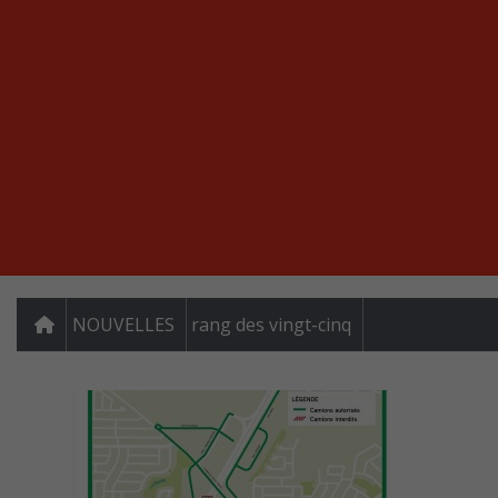
NOUVELLES
rang des vingt-cinq