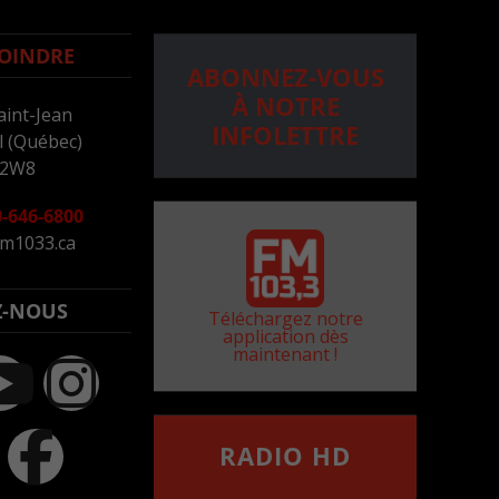
OINDRE
ABONNEZ-VOUS
À NOTRE
aint-Jean
INFOLETTRE
 (Québec)
 2W8
-646-6800
m1033.ca
Z-NOUS
Téléchargez notre
application dès
maintenant !
RADIO HD
••••••••••••••••••
Comment synthoniser la