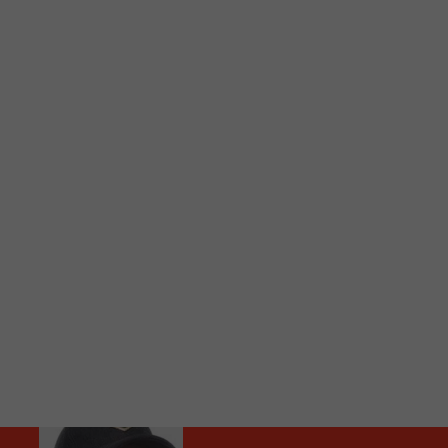
C
Vous avez envie d’écouter le FM 103,3 ou notre nouv
Ajoutez un signet FM 103,3 sur votre écran d’accueil
Voici la procédure ;)
À partir de votre téléphone, allez sur le site inte
Ensuite cliquez sur l’icône situé au bas de votre éc
(celui qui représente un carré incluant une flèche d
Cliquez maintenant sur l’option Ajouter sur l’écran
Faites Enregistrer en haut à droite.
Et voilà! Toutes les infos et l’écoute de votre radio loca
Audio