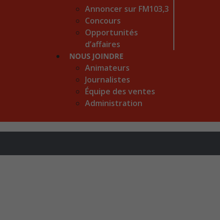
Annoncer sur FM103,3
Concours
Opportunités
d’affaires
NOUS JOINDRE
Animateurs
Journalistes
Équipe des ventes
Administration