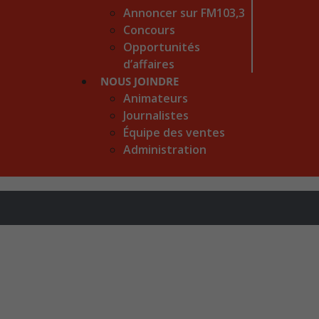
Annoncer sur FM103,3
Concours
Opportunités
d’affaires
NOUS JOINDRE
Animateurs
Journalistes
Équipe des ventes
Administration