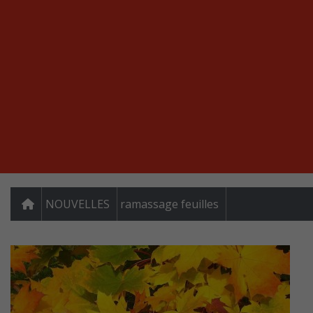
NOUVELLES
ramassage feuilles