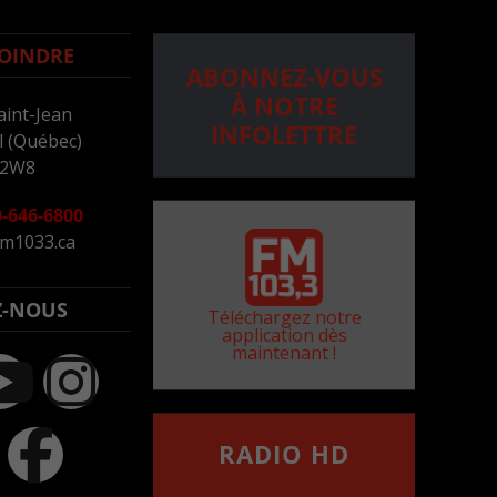
OINDRE
ABONNEZ-VOUS
À NOTRE
aint-Jean
INFOLETTRE
 (Québec)
 2W8
-646-6800
m1033.ca
Z-NOUS
Téléchargez notre
application dès
maintenant !
RADIO HD
••••••••••••••••••
Comment synthoniser la