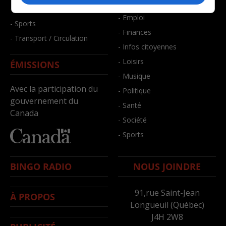
- Bien-être
- Santé et bien-être
- Emploi
- Sports
- Finances
- Transport / Circulation
- Infos citoyennes
- Loisirs
ÉMISSIONS
- Musique
Avec la participation du
- Politique
gouvernement du
- Santé
Canada
- Société
- Sports
BINGO RADIO
NOUS JOINDRE
91,rue Saint-Jean
À PROPOS
Longueuil (Québec)
J4H 2W8