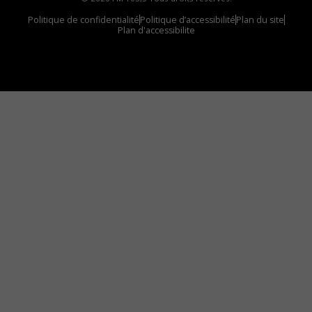
Politique de confidentialité
Politique d’accessibilité
Plan du site
Plan d'accessibilite
Comment installer notre vignette sur votre
appareil mobile