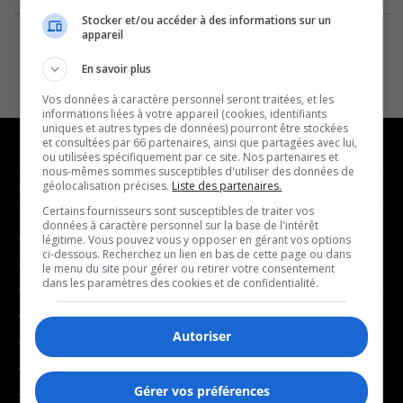
Stocker et/ou accéder à des informations sur un
appareil
En savoir plus
Vos données à caractère personnel seront traitées, et les
informations liées à votre appareil (cookies, identifiants
uniques et autres types de données) pourront être stockées
et consultées par 66 partenaires, ainsi que partagées avec lui,
ou utilisées spécifiquement par ce site. Nos partenaires et
nous-mêmes sommes susceptibles d'utiliser des données de
géolocalisation précises.
Liste des partenaires.
NOUVELLES
MUSIQUE
Certains fournisseurs sont susceptibles de traiter vos
données à caractère personnel sur la base de l'intérêt
- Affaires municipales
- Décompte franco
légitime. Vous pouvez vous y opposer en gérant vos options
ci-dessous. Recherchez un lien en bas de cette page ou dans
- Communauté / Social
- Joué récemment
le menu du site pour gérer ou retirer votre consentement
dans les paramètres des cookies et de confidentialité.
- Culture
BALADOS
- Économie
Autoriser
- Éducation
- Affaires
- Environnement
- Art de vivre
Gérer vos préférences
- Faits divers