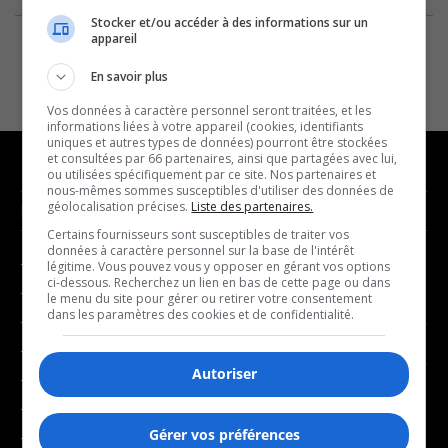
Stocker et/ou accéder à des informations sur un
appareil
En savoir plus
Vos données à caractère personnel seront traitées, et les
informations liées à votre appareil (cookies, identifiants
uniques et autres types de données) pourront être stockées
et consultées par 66 partenaires, ainsi que partagées avec lui,
ou utilisées spécifiquement par ce site. Nos partenaires et
nous-mêmes sommes susceptibles d'utiliser des données de
géolocalisation précises.
Liste des partenaires.
NOUVELLES
MUSIQUE
Certains fournisseurs sont susceptibles de traiter vos
données à caractère personnel sur la base de l'intérêt
- Affaires municipales
- Décompte franco
légitime. Vous pouvez vous y opposer en gérant vos options
ci-dessous. Recherchez un lien en bas de cette page ou dans
- Communauté / Social
- Joué récemment
le menu du site pour gérer ou retirer votre consentement
dans les paramètres des cookies et de confidentialité.
- Culture
BALADOS
- Économie
Autoriser
- Éducation
- Affaires
- Environnement
- Art de vivre
Gérer vos préférences
- Faits divers