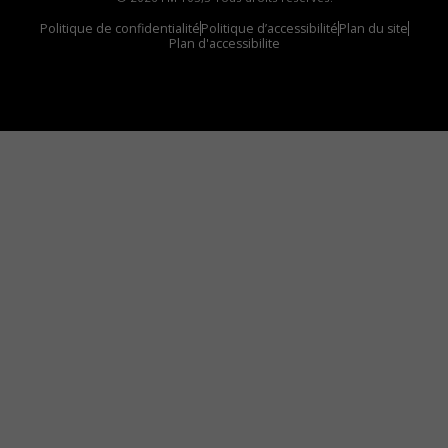
Politique de confidentialité
Politique d’accessibilité
Plan du site
Plan d'accessibilite
Comment installer notre vignette sur votre
appareil mobile