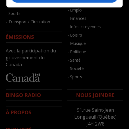
- Bien-être
- Santé et bien-être
- Emploi
- Sports
- Finances
- Transport / Circulation
- Infos citoyennes
- Loisirs
ÉMISSIONS
- Musique
Avec la participation du
- Politique
gouvernement du
- Santé
Canada
- Société
- Sports
BINGO RADIO
NOUS JOINDRE
91,rue Saint-Jean
À PROPOS
Longueuil (Québec)
J4H 2W8