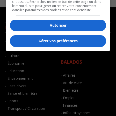
ci-dessous. Recherchez un lien en bas de cette page ou dans
le menu du site pour gérer ou retirer votre consentement
dans les paramètres des cookies et de confidentialité.
Autoriser
NOUVELLES
MUSIQUE
- Affaires municipales
- Décompte franco
Gérer vos préférences
- Communauté / Social
- Joué récemment
- Culture
BALADOS
- Économie
- Éducation
- Affaires
- Environnement
- Art de vivre
- Faits divers
- Bien-être
- Santé et bien-être
- Emploi
- Sports
- Finances
- Transport / Circulation
- Infos citoyennes