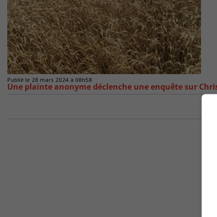
Publié le 28 mars 2024 à 08h58
Une plainte anonyme déclenche une enquête sur Chri