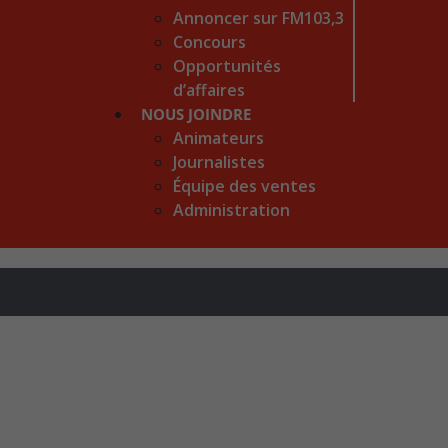
Annoncer sur FM103,3
Concours
Opportunités
d’affaires
NOUS JOINDRE
Animateurs
Journalistes
Équipe des ventes
Administration