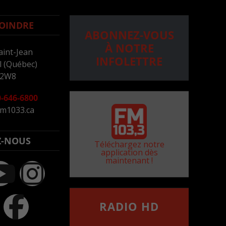
OINDRE
ABONNEZ-VOUS
À NOTRE
aint-Jean
INFOLETTRE
 (Québec)
 2W8
-646-6800
m1033.ca
Z-NOUS
Téléchargez notre
application dès
maintenant !
RADIO HD
••••••••••••••••••
Comment synthoniser la