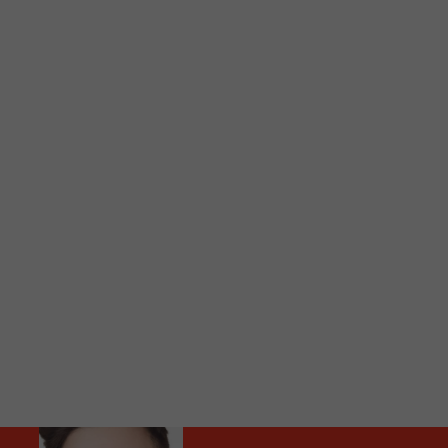
C
Vous avez envie d’écouter le FM 103,3 ou notre nouv
Ajoutez un signet FM 103,3 sur votre écran d’accueil
Voici la procédure ;)
À partir de votre téléphone, allez sur le site inte
Ensuite cliquez sur l’icône situé au bas de votre éc
(celui qui représente un carré incluant une flèche d
Cliquez maintenant sur l’option Ajouter sur l’écran
Faites Enregistrer en haut à droite.
Et voilà! Toutes les infos et l’écoute de votre radio loca
Audio