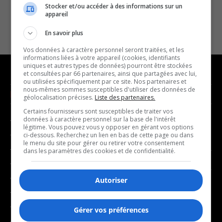
Stocker et/ou accéder à des informations sur un
appareil
En savoir plus
Vos données à caractère personnel seront traitées, et les
informations liées à votre appareil (cookies, identifiants
uniques et autres types de données) pourront être stockées
et consultées par 66 partenaires, ainsi que partagées avec lui,
ou utilisées spécifiquement par ce site. Nos partenaires et
nous-mêmes sommes susceptibles d'utiliser des données de
NOUVELLES
MUSIQUE
géolocalisation précises.
Liste des partenaires.
Certains fournisseurs sont susceptibles de traiter vos
données à caractère personnel sur la base de l'intérêt
- Affaires municipales
- Décompte franco
légitime. Vous pouvez vous y opposer en gérant vos options
- Communauté / Social
- Joué récemment
ci-dessous. Recherchez un lien en bas de cette page ou dans
le menu du site pour gérer ou retirer votre consentement
- Culture
dans les paramètres des cookies et de confidentialité.
BALADOS
- Économie
- Éducation
Autoriser
- Affaires
- Environnement
- Art de vivre
- Faits divers
Gérer vos préférences
- Bien-être
- Santé et bien-être