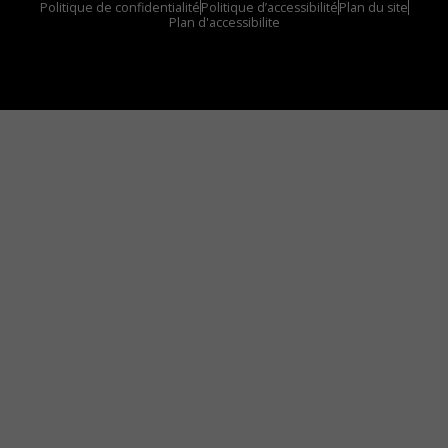
Politique de confidentialité
Politique d’accessibilité
Plan du site
Plan d'accessibilite
Comment installer notre vignette sur votre
appareil mobile
Vous avez envie d’écouter le FM 103,3 ou notre