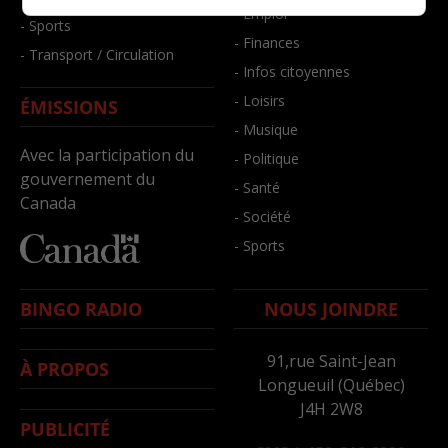
- Emploi
- Sports
- Finances
- Transport / Circulation
- Infos citoyennes
- Loisirs
ÉMISSIONS
- Musique
Avec la participation du
- Politique
gouvernement du
- Santé
Canada
- Société
- Sports
BINGO RADIO
NOUS JOINDRE
91,rue Saint-Jean
À PROPOS
Longueuil (Québec)
J4H 2W8
PUBLICITÉ