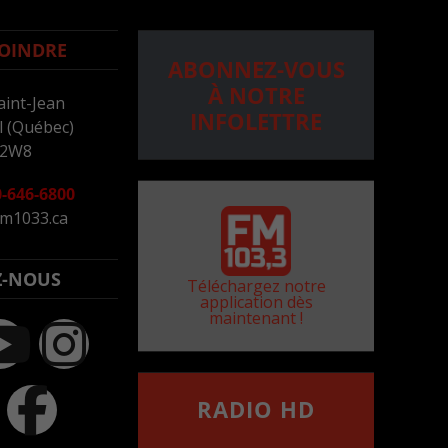
OINDRE
ABONNEZ-VOUS
À NOTRE
aint-Jean
INFOLETTRE
 (Québec)
 2W8
-646-6800
m1033.ca
Z-NOUS
Téléchargez notre
application dès
maintenant !
RADIO HD
••••••••••••••••••
Comment synthoniser la