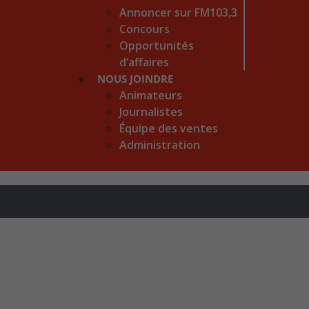
Annoncer sur FM103,3
Concours
Opportunités
d’affaires
NOUS JOINDRE
Animateurs
Journalistes
Équipe des ventes
Administration