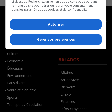
ci-dessous. Recherchez un lien en bas de cette page ou dans
le menu du site pour gérer ou retirer votre consentement
dans les paramètres des cookies et de confidentialité.
Autoriser
NOUVELLES
MUSIQUE
- Affaires municipales
- Décompte franco
Gérer vos préférences
- Communauté / Social
- Joué récemment
- Culture
BALADOS
- Économie
- Éducation
- Affaires
- Environnement
- Art de vivre
- Faits divers
- Bien-être
- Santé et bien-être
- Emploi
- Sports
- Finances
- Transport / Circulation
- Infos citoyennes