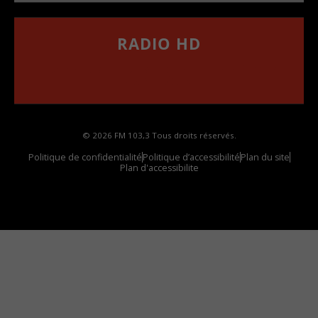
RADIO HD
••••••••••••••••••
Comment synthoniser la fréquence HD dans
votre voiture
© 2026 FM 103,3 Tous droits réservés.
Politique de confidentialité
Politique d’accessibilité
Plan du site
Plan d'accessibilite