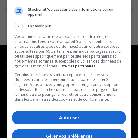
Stocker et/ou accéder à des informations sur un
appareil
En savoir plus
Vos données à caractère personnel seront traitées, et les
informations liées à votre appareil (cookies, identifiants
uniques et autres types de données) pourront être stockées
et consultées par 66 partenaires, ainsi que partagées avec lui,
ou utilisées spécifiquement par ce site. Nos partenaires et
nous-mêmes sommes susceptibles d'utiliser des données de
géolocalisation précises.
Liste des partenaires.
NOUVELLES
MUSIQUE
Certains fournisseurs sont susceptibles de traiter vos
données à caractère personnel sur la base de l'intérêt
légitime. Vous pouvez vous y opposer en gérant vos options
- Affaires municipales
- Décompte franco
ci-dessous. Recherchez un lien en bas de cette page ou dans
- Communauté / Social
- Joué récemment
le menu du site pour gérer ou retirer votre consentement
dans les paramètres des cookies et de confidentialité.
- Culture
BALADOS
- Économie
Autoriser
- Éducation
- Affaires
- Environnement
- Art de vivre
Gérer vos préférences