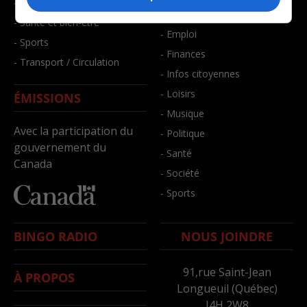
- Faits divers
- Bien-être
- Santé et bien-être
- Emploi
- Sports
- Finances
- Transport / Circulation
- Infos citoyennes
- Loisirs
ÉMISSIONS
- Musique
Avec la participation du
- Politique
gouvernement du
- Santé
Canada
- Société
- Sports
BINGO RADIO
NOUS JOINDRE
91,rue Saint-Jean
À PROPOS
Longueuil (Québec)
J4H 2W8