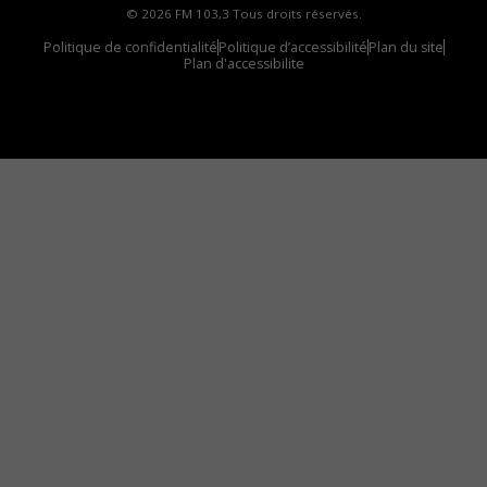
© 2026 FM 103,3 Tous droits réservés.
Politique de confidentialité
Politique d’accessibilité
Plan du site
Plan d'accessibilite
Comment installer notre vignette sur votre
appareil mobile