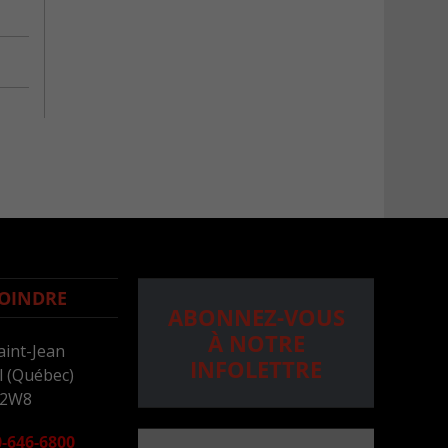
OINDRE
ABONNEZ-VOUS
À NOTRE
aint-Jean
INFOLETTRE
 (Québec)
 2W8
-646-6800