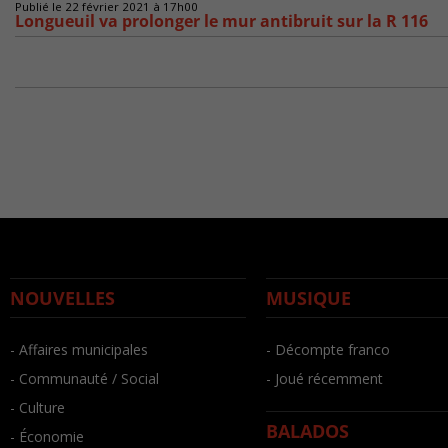
Publié le 22 février 2021 à 17h00
Longueuil va prolonger le mur antibruit sur la R 116
NOUVELLES
MUSIQUE
- Affaires municipales
- Décompte franco
- Communauté / Social
- Joué récemment
- Culture
BALADOS
- Économie