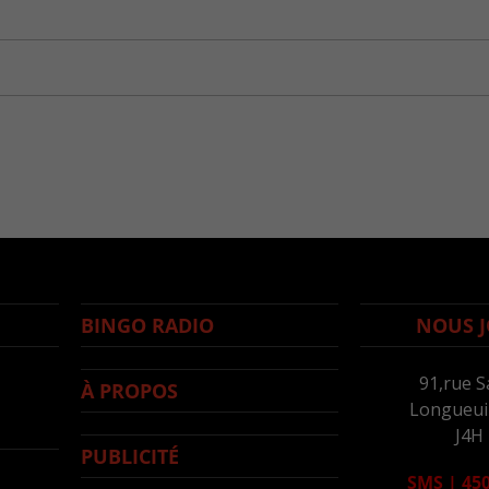
BINGO RADIO
NOUS J
91,rue S
À PROPOS
Longueuil
J4H
PUBLICITÉ
SMS
|
450