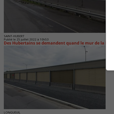
SAINT-HUBERT
Publié le 25 juillet 2022 à 10h53
Des Hubertains se demandent quand le mur de la R116
LONGUEUIL