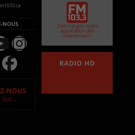
m1033.ca
Z-NOUS
Téléchargez notre
application dès
maintenant !
RADIO HD
••••••••••••••••••
Comment synthoniser la
fréquence HD dans
votre voiture
Z-NOUS
 sur..