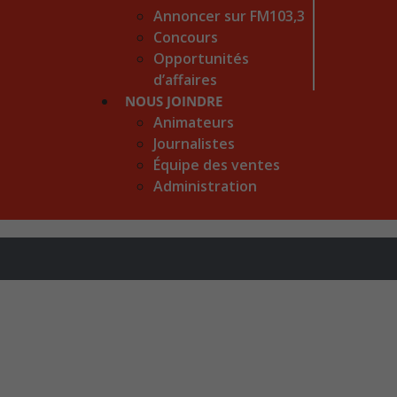
Annoncer sur FM103,3
Concours
Opportunités
d’affaires
NOUS JOINDRE
Animateurs
Journalistes
Équipe des ventes
Administration