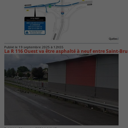
Publié le 19 septembre 2025 à 12h55
La R 116 Ouest va être asphalté à neuf entre Saint-Br