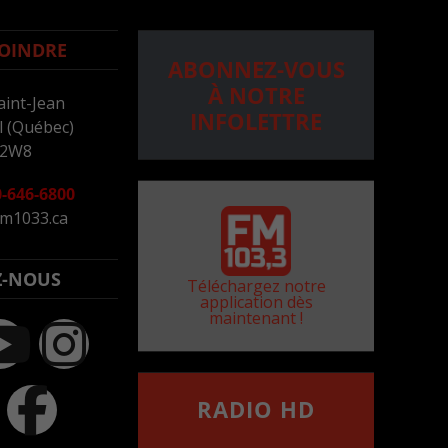
OINDRE
ABONNEZ-VOUS
À NOTRE
aint-Jean
INFOLETTRE
 (Québec)
 2W8
-646-6800
m1033.ca
Z-NOUS
Téléchargez notre
application dès
maintenant !
RADIO HD
••••••••••••••••••
Comment synthoniser la