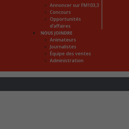
Annoncer sur FM103,3
Concours
Opportunités
d’affaires
NOUS JOINDRE
Animateurs
Journalistes
Équipe des ventes
Administration