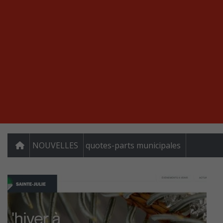
NOUVELLES
quotes-parts municipales