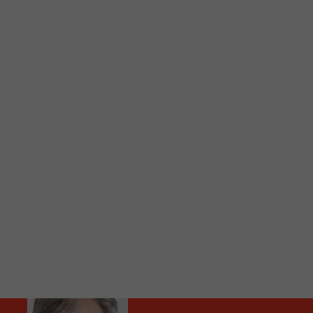
C
Vous avez envie d’écouter le FM 103,3 ou notre nouv
Ajoutez un signet FM 103,3 sur votre écran d’accueil
Voici la procédure ;)
À partir de votre téléphone, allez sur le site inte
Ensuite cliquez sur l’icône situé au bas de votre éc
(celui qui représente un carré incluant une flèche d
Cliquez maintenant sur l’option Ajouter sur l’écran
Faites Enregistrer en haut à droite.
Et voilà! Toutes les infos et l’écoute de votre radio loca
Audio