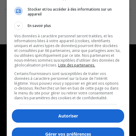
Stocker et/ou accéder à des informations sur un
appareil
En savoir plus
Vos données à caractère personnel seront traitées, et les
informations liées à votre appareil (cookies, identifiants
uniques et autres types de données) pourront être stockées
et consultées par 66 partenaires, ainsi que partagées avec lui,
ou utilisées spécifiquement par ce site. Nos partenaires et
nous-mêmes sommes susceptibles d'utiliser des données de
géolocalisation précises.
Liste des partenaires.
NOUVELLES
MUSIQUE
Certains fournisseurs sont susceptibles de traiter vos
données à caractère personnel sur la base de l'intérêt
légitime. Vous pouvez vous y opposer en gérant vos options
- Affaires municipales
- Décompte franco
ci-dessous. Recherchez un lien en bas de cette page ou dans
- Communauté / Social
- Joué récemment
le menu du site pour gérer ou retirer votre consentement
dans les paramètres des cookies et de confidentialité.
- Culture
BALADOS
- Économie
Autoriser
- Éducation
- Affaires
- Environnement
- Art de vivre
Gérer vos préférences