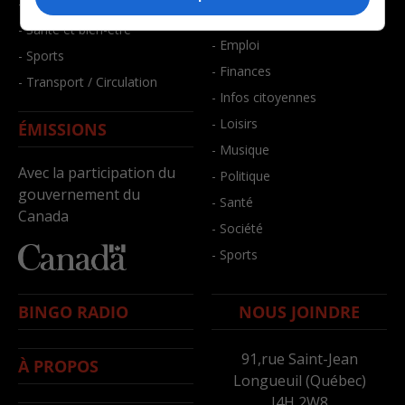
- Faits divers
- Bien-être
- Santé et bien-être
- Emploi
- Sports
- Finances
- Transport / Circulation
- Infos citoyennes
- Loisirs
ÉMISSIONS
- Musique
Avec la participation du
- Politique
gouvernement du
- Santé
Canada
- Société
- Sports
BINGO RADIO
NOUS JOINDRE
91,rue Saint-Jean
À PROPOS
Longueuil (Québec)
J4H 2W8