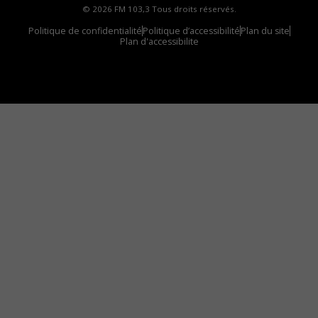
© 2026 FM 103,3 Tous droits réservés.
Politique de confidentialité
Politique d’accessibilité
Plan du site
Plan d'accessibilite
Comment installer notre vignette sur votre
appareil mobile