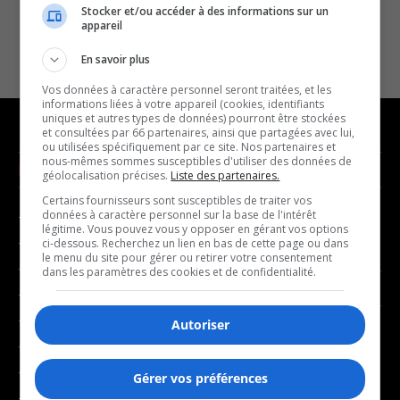
Stocker et/ou accéder à des informations sur un
appareil
En savoir plus
Vos données à caractère personnel seront traitées, et les
informations liées à votre appareil (cookies, identifiants
uniques et autres types de données) pourront être stockées
et consultées par 66 partenaires, ainsi que partagées avec lui,
ou utilisées spécifiquement par ce site. Nos partenaires et
nous-mêmes sommes susceptibles d'utiliser des données de
NOUVELLES
MUSIQUE
géolocalisation précises.
Liste des partenaires.
Certains fournisseurs sont susceptibles de traiter vos
données à caractère personnel sur la base de l'intérêt
- Affaires municipales
- Décompte franco
légitime. Vous pouvez vous y opposer en gérant vos options
- Communauté / Social
- Joué récemment
ci-dessous. Recherchez un lien en bas de cette page ou dans
le menu du site pour gérer ou retirer votre consentement
- Culture
dans les paramètres des cookies et de confidentialité.
BALADOS
- Économie
- Éducation
Autoriser
- Affaires
- Environnement
- Art de vivre
- Faits divers
Gérer vos préférences
- Bien-être
- Santé et bien-être