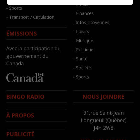
- Emploi
- Sports
- Finances
- Transport / Circulation
- Infos citoyennes
- Loisirs
ÉMISSIONS
- Musique
Avec la participation du
- Politique
gouvernement du
- Santé
Canada
- Société
- Sports
BINGO RADIO
NOUS JOINDRE
91,rue Saint-Jean
À PROPOS
Longueuil (Québec)
J4H 2W8
PUBLICITÉ