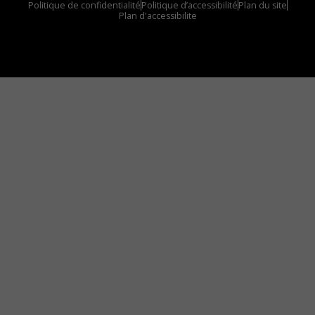
Politique de confidentialité
Politique d’accessibilité
Plan du site
Plan d'accessibilite
Comment installer notre vignette sur votre
appareil mobile
Vous avez envie d’écouter le FM 103,3 ou notre