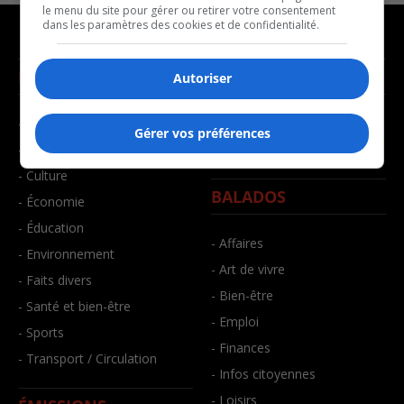
le menu du site pour gérer ou retirer votre consentement
dans les paramètres des cookies et de confidentialité.
NOUVELLES
MUSIQUE
Autoriser
- Affaires municipales
- Décompte franco
Gérer vos préférences
- Communauté / Social
- Joué récemment
- Culture
BALADOS
- Économie
- Éducation
- Affaires
- Environnement
- Art de vivre
- Faits divers
- Bien-être
- Santé et bien-être
- Emploi
- Sports
- Finances
- Transport / Circulation
- Infos citoyennes
- Loisirs