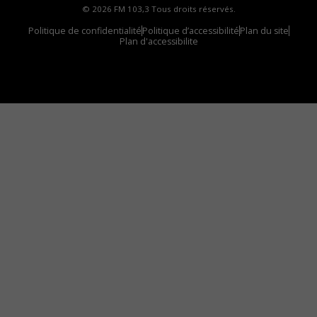
© 2026 FM 103,3 Tous droits réservés.
Politique de confidentialité
Politique d’accessibilité
Plan du site
Plan d'accessibilite
Comment installer notre vignette sur votre
appareil mobile