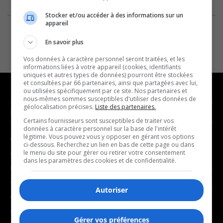
Stocker et/ou accéder à des informations sur un
appareil
En savoir plus
Vos données à caractère personnel seront traitées, et les
informations liées à votre appareil (cookies, identifiants
uniques et autres types de données) pourront être stockées
et consultées par 66 partenaires, ainsi que partagées avec lui,
ou utilisées spécifiquement par ce site. Nos partenaires et
nous-mêmes sommes susceptibles d'utiliser des données de
géolocalisation précises.
Liste des partenaires.
NOUVELLES
MUSIQUE
Certains fournisseurs sont susceptibles de traiter vos
données à caractère personnel sur la base de l'intérêt
légitime. Vous pouvez vous y opposer en gérant vos options
- Affaires municipales
- Décompte franco
ci-dessous. Recherchez un lien en bas de cette page ou dans
- Communauté / Social
- Joué récemment
le menu du site pour gérer ou retirer votre consentement
dans les paramètres des cookies et de confidentialité.
- Culture
BALADOS
- Économie
Autoriser
- Éducation
- Affaires
- Environnement
- Art de vivre
Gérer vos préférences