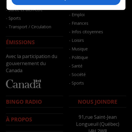
- Faits divers
- Bien-être
- Santé et bien-être
- Emploi
- Sports
- Finances
- Transport / Circulation
- Infos citoyennes
- Loisirs
ÉMISSIONS
- Musique
Avec la participation du
- Politique
gouvernement du
- Santé
Canada
- Société
- Sports
BINGO RADIO
NOUS JOINDRE
91,rue Saint-Jean
À PROPOS
Longueuil (Québec)
J4H 2W8