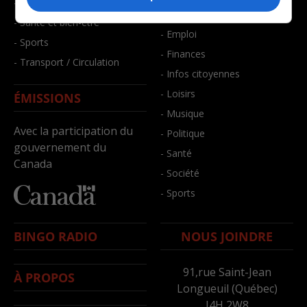
- Faits divers
- Bien-être
- Santé et bien-être
- Emploi
- Sports
- Finances
- Transport / Circulation
- Infos citoyennes
- Loisirs
ÉMISSIONS
- Musique
Avec la participation du
- Politique
gouvernement du
- Santé
Canada
- Société
- Sports
BINGO RADIO
NOUS JOINDRE
91,rue Saint-Jean
À PROPOS
Longueuil (Québec)
J4H 2W8