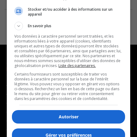
Stocker et/ou accéder à des informations sur un
appareil
En savoir plus
Vos données à caractère personnel seront traitées, et les
informations liées à votre appareil (cookies, identifiants
uniques et autres types de données) pourront être stockées
et consultées par 66 partenaires, ainsi que partagées avec lui,
ou utilisées spécifiquement par ce site. Nos partenaires et
nous-mêmes sommes susceptibles d'utiliser des données de
géolocalisation précises.
Liste des partenaires.
NOUVELLES
MUSIQUE
Certains fournisseurs sont susceptibles de traiter vos
données à caractère personnel sur la base de l'intérêt
légitime. Vous pouvez vous y opposer en gérant vos options
- Affaires municipales
- Décompte franco
ci-dessous. Recherchez un lien en bas de cette page ou dans
- Communauté / Social
- Joué récemment
le menu du site pour gérer ou retirer votre consentement
dans les paramètres des cookies et de confidentialité.
- Culture
BALADOS
- Économie
Autoriser
- Éducation
- Affaires
- Environnement
- Art de vivre
Gérer vos préférences