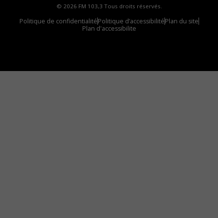
© 2026 FM 103,3 Tous droits réservés.
Politique de confidentialité
Politique d’accessibilité
Plan du site
Plan d'accessibilite
Comment installer notre vignette sur votre
appareil mobile